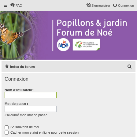
FAQ
S’enregistrer
Connexion
R
Index du forum
e
Connexion
c
h
Nom d’utilisateur :
e
r
Mot de passe :
c
J’ai oublié mon mot de passe
h
e
Se souvenir de moi
Cacher mon statut en ligne pour cette session
r