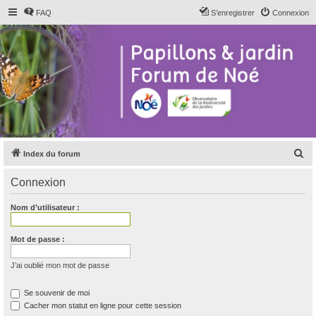
FAQ
S’enregistrer
Connexion
R
Index du forum
e
Connexion
c
h
Nom d’utilisateur :
e
r
Mot de passe :
c
J’ai oublié mon mot de passe
h
e
Se souvenir de moi
Cacher mon statut en ligne pour cette session
r