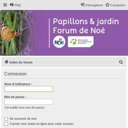
FAQ
S’enregistrer
Connexion
R
Index du forum
e
Connexion
c
h
Nom d’utilisateur :
e
r
Mot de passe :
c
J’ai oublié mon mot de passe
h
e
Se souvenir de moi
Cacher mon statut en ligne pour cette session
r