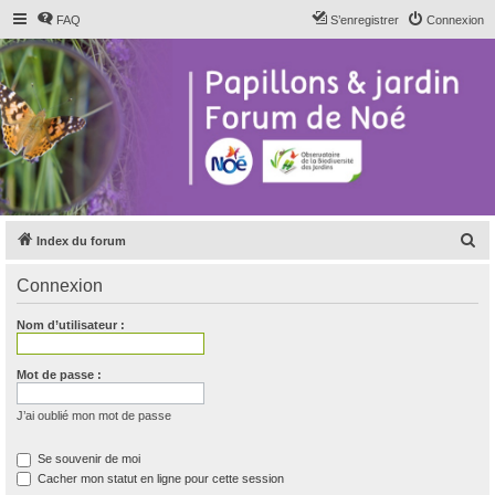
FAQ
S’enregistrer
Connexion
R
Index du forum
e
Connexion
c
h
Nom d’utilisateur :
e
r
Mot de passe :
c
J’ai oublié mon mot de passe
h
e
Se souvenir de moi
Cacher mon statut en ligne pour cette session
r