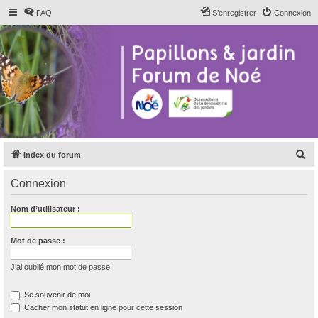
FAQ
S’enregistrer
Connexion
R
Index du forum
e
Connexion
c
h
Nom d’utilisateur :
e
r
Mot de passe :
c
J’ai oublié mon mot de passe
h
e
Se souvenir de moi
Cacher mon statut en ligne pour cette session
r