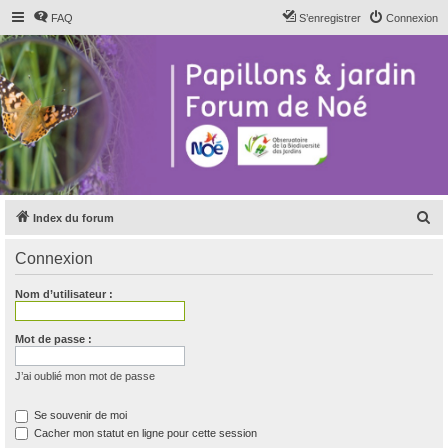
FAQ
S’enregistrer
Connexion
R
Index du forum
e
Connexion
c
h
Nom d’utilisateur :
e
r
Mot de passe :
c
J’ai oublié mon mot de passe
h
e
Se souvenir de moi
Cacher mon statut en ligne pour cette session
r