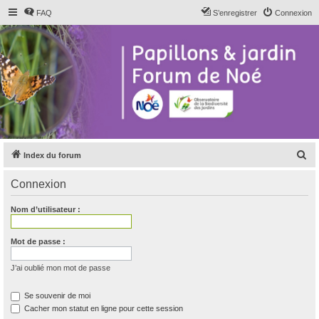
FAQ
S’enregistrer
Connexion
R
Index du forum
e
Connexion
c
h
Nom d’utilisateur :
e
r
Mot de passe :
c
J’ai oublié mon mot de passe
h
e
Se souvenir de moi
Cacher mon statut en ligne pour cette session
r