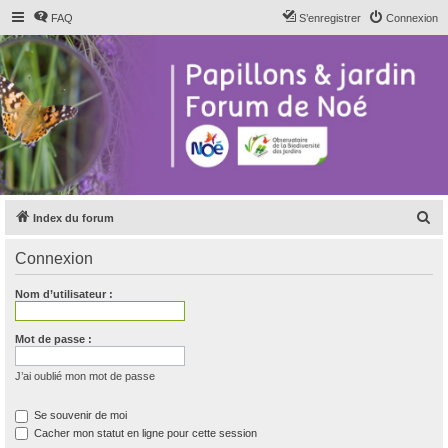
FAQ
S’enregistrer
Connexion
R
Index du forum
e
Connexion
c
h
Nom d’utilisateur :
e
r
Mot de passe :
c
J’ai oublié mon mot de passe
h
e
Se souvenir de moi
Cacher mon statut en ligne pour cette session
r