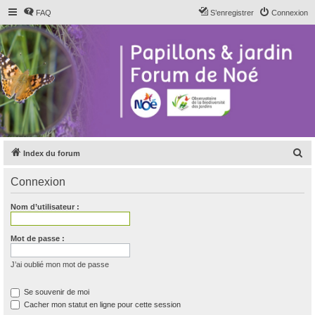
FAQ
S’enregistrer
Connexion
R
Index du forum
e
Connexion
c
h
Nom d’utilisateur :
e
r
Mot de passe :
c
J’ai oublié mon mot de passe
h
e
Se souvenir de moi
Cacher mon statut en ligne pour cette session
r