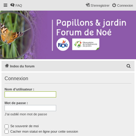
FAQ
S’enregistrer
Connexion
R
Index du forum
e
Connexion
c
h
Nom d’utilisateur :
e
r
Mot de passe :
c
J’ai oublié mon mot de passe
h
e
Se souvenir de moi
Cacher mon statut en ligne pour cette session
r