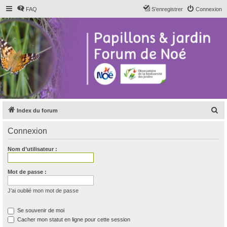
FAQ
S’enregistrer
Connexion
R
Index du forum
e
Connexion
c
h
Nom d’utilisateur :
e
r
Mot de passe :
c
J’ai oublié mon mot de passe
h
e
Se souvenir de moi
Cacher mon statut en ligne pour cette session
r