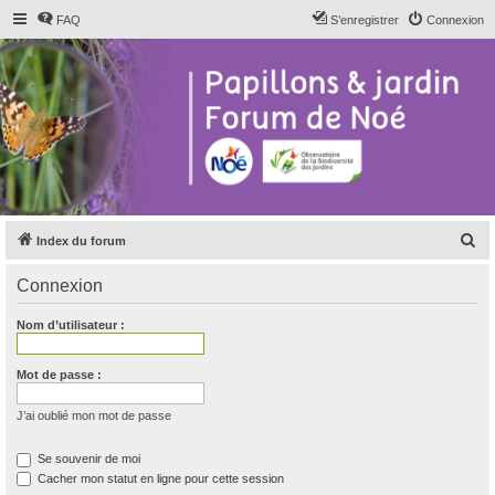
FAQ
S’enregistrer
Connexion
R
Index du forum
e
Connexion
c
h
Nom d’utilisateur :
e
r
Mot de passe :
c
J’ai oublié mon mot de passe
h
e
Se souvenir de moi
Cacher mon statut en ligne pour cette session
r