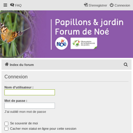
FAQ
S’enregistrer
Connexion
R
Index du forum
e
Connexion
c
h
Nom d’utilisateur :
e
r
Mot de passe :
c
J’ai oublié mon mot de passe
h
e
Se souvenir de moi
Cacher mon statut en ligne pour cette session
r