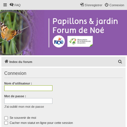
FAQ
S’enregistrer
Connexion
R
Index du forum
e
Connexion
c
h
Nom d’utilisateur :
e
r
Mot de passe :
c
J’ai oublié mon mot de passe
h
e
Se souvenir de moi
Cacher mon statut en ligne pour cette session
r