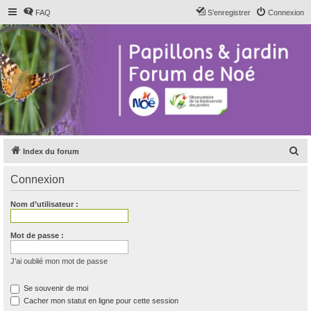
FAQ
S’enregistrer
Connexion
R
Index du forum
e
Connexion
c
h
Nom d’utilisateur :
e
r
Mot de passe :
c
J’ai oublié mon mot de passe
h
e
Se souvenir de moi
Cacher mon statut en ligne pour cette session
r