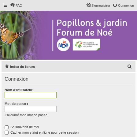
FAQ
S’enregistrer
Connexion
R
Index du forum
e
Connexion
c
h
Nom d’utilisateur :
e
r
Mot de passe :
c
J’ai oublié mon mot de passe
h
e
Se souvenir de moi
Cacher mon statut en ligne pour cette session
r