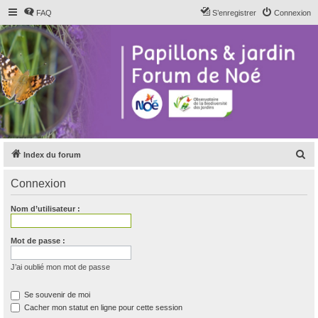
FAQ
S’enregistrer
Connexion
R
Index du forum
e
Connexion
c
h
Nom d’utilisateur :
e
r
Mot de passe :
c
J’ai oublié mon mot de passe
h
e
Se souvenir de moi
Cacher mon statut en ligne pour cette session
r