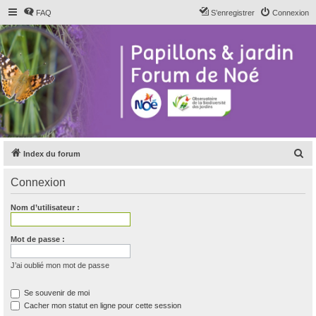
FAQ
S’enregistrer
Connexion
R
Index du forum
e
Connexion
c
h
Nom d’utilisateur :
e
r
Mot de passe :
c
J’ai oublié mon mot de passe
h
e
Se souvenir de moi
Cacher mon statut en ligne pour cette session
r