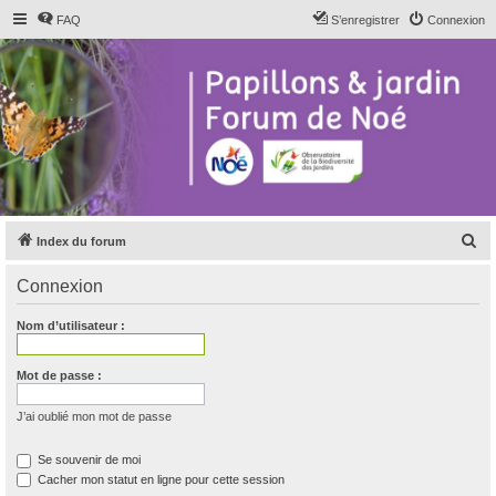
FAQ
S’enregistrer
Connexion
R
Index du forum
e
Connexion
c
h
Nom d’utilisateur :
e
r
Mot de passe :
c
J’ai oublié mon mot de passe
h
e
Se souvenir de moi
Cacher mon statut en ligne pour cette session
r