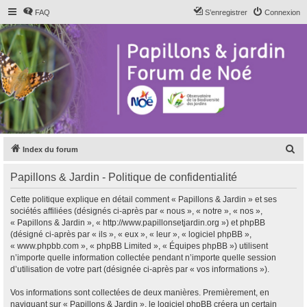
FAQ
S’enregistrer
Connexion
R
Index du forum
e
Papillons & Jardin - Politique de confidentialité
c
h
Cette politique explique en détail comment « Papillons & Jardin » et ses
sociétés affiliées (désignés ci-après par « nous », « notre », « nos »,
e
« Papillons & Jardin », « http://www.papillonsetjardin.org ») et phpBB
r
(désigné ci-après par « ils », « eux », « leur », « logiciel phpBB »,
« www.phpbb.com », « phpBB Limited », « Équipes phpBB ») utilisent
c
n’importe quelle information collectée pendant n’importe quelle session
h
d’utilisation de votre part (désignée ci-après par « vos informations »).
e
Vos informations sont collectées de deux manières. Premièrement, en
r
naviguant sur « Papillons & Jardin », le logiciel phpBB créera un certain