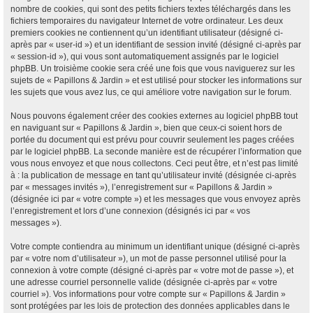
nombre de cookies, qui sont des petits fichiers textes téléchargés dans les
fichiers temporaires du navigateur Internet de votre ordinateur. Les deux
premiers cookies ne contiennent qu’un identifiant utilisateur (désigné ci-
après par « user-id ») et un identifiant de session invité (désigné ci-après par
« session-id »), qui vous sont automatiquement assignés par le logiciel
phpBB. Un troisième cookie sera créé une fois que vous naviguerez sur les
sujets de « Papillons & Jardin » et est utilisé pour stocker les informations sur
les sujets que vous avez lus, ce qui améliore votre navigation sur le forum.
Nous pouvons également créer des cookies externes au logiciel phpBB tout
en naviguant sur « Papillons & Jardin », bien que ceux-ci soient hors de
portée du document qui est prévu pour couvrir seulement les pages créées
par le logiciel phpBB. La seconde manière est de récupérer l’information que
vous nous envoyez et que nous collectons. Ceci peut être, et n’est pas limité
à : la publication de message en tant qu’utilisateur invité (désignée ci-après
par « messages invités »), l’enregistrement sur « Papillons & Jardin »
(désignée ici par « votre compte ») et les messages que vous envoyez après
l’enregistrement et lors d’une connexion (désignés ici par « vos
messages »).
Votre compte contiendra au minimum un identifiant unique (désigné ci-après
par « votre nom d’utilisateur »), un mot de passe personnel utilisé pour la
connexion à votre compte (désigné ci-après par « votre mot de passe »), et
une adresse courriel personnelle valide (désignée ci-après par « votre
courriel »). Vos informations pour votre compte sur « Papillons & Jardin »
sont protégées par les lois de protection des données applicables dans le