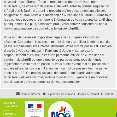
pays qui nous héberge. Toute information en-dehors de votre nom
d’utilisateur, de votre mot de passe et de votre adresse courriel requise par
« Papillons & Jardin » durant la procédure d’enregistrement, qu’elle soit
obligatoire ou non, reste à la discrétion de « Papillons & Jardin ». Dans tous
les cas, vous pouvez choisir quelle information de votre compte sera affichée
publiquement. De plus, dans votre profil, vous pouvez souscrire ou non à
l’envoi automatique de courriel par le logiciel phpBB.
Votre mot de passe est crypté (hashage à sens unique) afin qu’il soit
sécurisé. Cependant, il est recommandé de ne pas utiliser le même mot de
passe sur plusieurs sites Internet différents. Votre mot de passe est le moyen
d’accès à votre compte sur « Papillons & Jardin », conservez-le
soigneusement et en aucun cas une personne affiliée de « Papillons &
Jardin », de phpBB ou une d’une tierce partie ne peut vous demander
légitimement votre mot de passe. Si vous oubliez votre mot de passe, vous
pouvez utiliser la fonction « J’ai oublié mon mot de passe » fournie par le
logiciel phpBB. Ce processus vous demandera de fournir votre nom
d’utilisateur et votre courriel, alors le logiciel phpBB générera un nouveau
mot de passe qui vous permettra de vous reconnecter.
Nous contacter
Supprimer les cookies
Heures au format
UTC+01:00
Développé
par
phpBB
®
Forum
Software ©