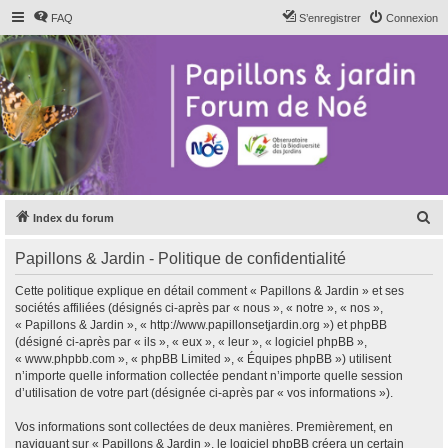
FAQ
S’enregistrer
Connexion
R
Index du forum
e
Papillons & Jardin - Politique de confidentialité
c
h
Cette politique explique en détail comment « Papillons & Jardin » et ses
sociétés affiliées (désignés ci-après par « nous », « notre », « nos »,
e
« Papillons & Jardin », « http://www.papillonsetjardin.org ») et phpBB
r
(désigné ci-après par « ils », « eux », « leur », « logiciel phpBB »,
« www.phpbb.com », « phpBB Limited », « Équipes phpBB ») utilisent
c
n’importe quelle information collectée pendant n’importe quelle session
h
d’utilisation de votre part (désignée ci-après par « vos informations »).
e
Vos informations sont collectées de deux manières. Premièrement, en
r
naviguant sur « Papillons & Jardin », le logiciel phpBB créera un certain