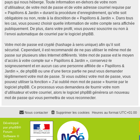
pays qui nous héberge. Toute information en-dehors de votre nom
d’utilisateur, de votre mot de passe et de votre adresse courriel requise par
« Papillons & Jardin » durant la procédure d’enregistrement, qu’elle soit
obligatoire ou non, reste à la discrétion de « Papillons & Jardin ». Dans tous
les cas, vous pouvez choisir quelle information de votre compte sera affichée
publiquement. De plus, dans votre profil, vous pouvez souscrire ou non à
l’envoi automatique de courriel par le logiciel phpBB.
Votre mot de passe est crypté (hashage à sens unique) afin qu’il soit
sécurisé. Cependant, il est recommandé de ne pas utiliser le même mot de
passe sur plusieurs sites Internet différents. Votre mot de passe est le moyen
d’accès à votre compte sur « Papillons & Jardin », conservez-le
soigneusement et en aucun cas une personne affiliée de « Papillons &
Jardin », de phpBB ou une d’une tierce partie ne peut vous demander
légitimement votre mot de passe. Si vous oubliez votre mot de passe, vous
pouvez utiliser la fonction « J’ai oublié mon mot de passe » fournie par le
logiciel phpBB. Ce processus vous demandera de fournir votre nom
d’utilisateur et votre courriel, alors le logiciel phpBB générera un nouveau
mot de passe qui vous permettra de vous reconnecter.
Nous contacter
Supprimer les cookies
Heures au format
UTC+01:00
Développé
par
phpBB
®
Forum
Software ©