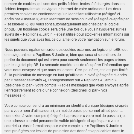
nombre de cookies, qui sont des petits fichiers textes téléchargés dans les
fichiers temporaires du navigateur Internet de votre ordinateur. Les deux
premiers cookies ne contiennent qu’un identifiant utilisateur (désigné ci-
après par « user-id ») et un identifiant de session invité (désigné ci-après par
« session-id »), qui vous sont automatiquement assignés par le logiciel
phpBB. Un troisième cookie sera créé une fois que vous naviguerez sur les
sujets de « Papillons & Jardin » et est utilisé pour stocker les informations sur
les sujets que vous avez lus, ce qui améliore votre navigation sur le forum.
Nous pouvons également créer des cookies externes au logiciel phpBB tout
en naviguant sur « Papillons & Jardin », bien que ceux-ci soient hors de
portée du document qui est prévu pour couvrir seulement les pages créées
par le logiciel phpBB. La seconde manière est de récupérer l’information que
vous nous envoyez et que nous collectons. Ceci peut être, et n’est pas limité
à : la publication de message en tant qu’utilisateur invité (désignée ci-après
par « messages invités »), l’enregistrement sur « Papillons & Jardin »
(désignée ici par « votre compte ») et les messages que vous envoyez après
l’enregistrement et lors d’une connexion (désignés ici par « vos
messages »).
Votre compte contiendra au minimum un identifiant unique (désigné ci-après
par « votre nom d’utilisateur »), un mot de passe personnel utilisé pour la
connexion à votre compte (désigné ci-après par « votre mot de passe »), et
une adresse courriel personnelle valide (désignée ci-après par « votre
courriel »). Vos informations pour votre compte sur « Papillons & Jardin »
sont protégées par les lois de protection des données applicables dans le