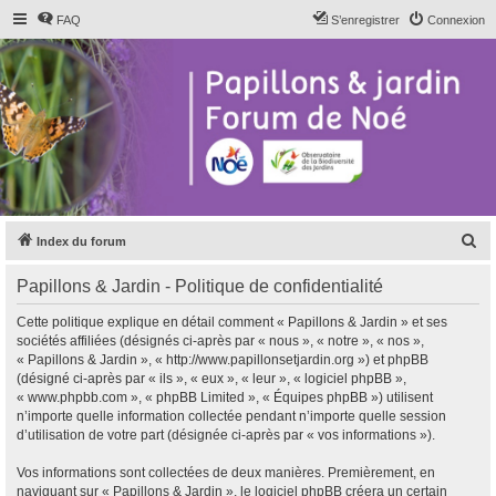
FAQ
S’enregistrer
Connexion
R
Index du forum
e
Papillons & Jardin - Politique de confidentialité
c
h
Cette politique explique en détail comment « Papillons & Jardin » et ses
sociétés affiliées (désignés ci-après par « nous », « notre », « nos »,
e
« Papillons & Jardin », « http://www.papillonsetjardin.org ») et phpBB
r
(désigné ci-après par « ils », « eux », « leur », « logiciel phpBB »,
« www.phpbb.com », « phpBB Limited », « Équipes phpBB ») utilisent
c
n’importe quelle information collectée pendant n’importe quelle session
h
d’utilisation de votre part (désignée ci-après par « vos informations »).
e
Vos informations sont collectées de deux manières. Premièrement, en
r
naviguant sur « Papillons & Jardin », le logiciel phpBB créera un certain