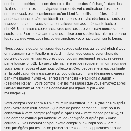
nombre de cookies, qui sont des petits fichiers textes téléchargés dans les
fichiers temporaires du navigateur Internet de votre ordinateur. Les deux
premiers cookies ne contiennent qu’un identifiant utilisateur (désigné ci-
après par « user-id ») et un identifiant de session invité (désigné ci-après par
« session-id »), qui vous sont automatiquement assignés par le logiciel
phpBB. Un troisième cookie sera créé une fois que vous naviguerez sur les
sujets de « Papillons & Jardin » et est utilisé pour stocker les informations sur
les sujets que vous avez lus, ce qui améliore votre navigation sur le forum.
Nous pouvons également créer des cookies externes au logiciel phpBB tout
en naviguant sur « Papillons & Jardin », bien que ceux-ci soient hors de
portée du document qui est prévu pour couvrir seulement les pages créées
par le logiciel phpBB. La seconde manière est de récupérer l’information que
vous nous envoyez et que nous collectons. Ceci peut être, et n’est pas limité
à : la publication de message en tant qu’utilisateur invité (désignée ci-après
par « messages invités »), l’enregistrement sur « Papillons & Jardin »
(désignée ici par « votre compte ») et les messages que vous envoyez après
l’enregistrement et lors d’une connexion (désignés ici par « vos
messages »).
Votre compte contiendra au minimum un identifiant unique (désigné ci-après
par « votre nom d’utilisateur »), un mot de passe personnel utilisé pour la
connexion à votre compte (désigné ci-après par « votre mot de passe »), et
une adresse courriel personnelle valide (désignée ci-après par « votre
courriel »). Vos informations pour votre compte sur « Papillons & Jardin »
sont protégées par les lois de protection des données applicables dans le