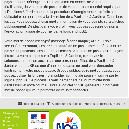
pays qui nous héberge. Toute information en-dehors de votre nom
d’utilisateur, de votre mot de passe et de votre adresse courriel requise par
« Papillons & Jardin » durant la procédure d’enregistrement, qu’elle soit
obligatoire ou non, reste à la discrétion de « Papillons & Jardin ». Dans tous
les cas, vous pouvez choisir quelle information de votre compte sera affichée
publiquement. De plus, dans votre profil, vous pouvez souscrire ou non à
l’envoi automatique de courriel par le logiciel phpBB.
Votre mot de passe est crypté (hashage à sens unique) afin qu’il soit
sécurisé. Cependant, il est recommandé de ne pas utiliser le même mot de
passe sur plusieurs sites Internet différents. Votre mot de passe est le moyen
d’accès à votre compte sur « Papillons & Jardin », conservez-le
soigneusement et en aucun cas une personne affiliée de « Papillons &
Jardin », de phpBB ou une d’une tierce partie ne peut vous demander
légitimement votre mot de passe. Si vous oubliez votre mot de passe, vous
pouvez utiliser la fonction « J’ai oublié mon mot de passe » fournie par le
logiciel phpBB. Ce processus vous demandera de fournir votre nom
d’utilisateur et votre courriel, alors le logiciel phpBB générera un nouveau
mot de passe qui vous permettra de vous reconnecter.
Nous contacter
Supprimer les cookies
Heures au format
UTC+01:00
Développé
par
phpBB
®
Forum
Software ©