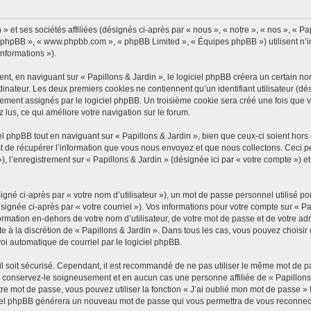
 et ses sociétés affiliées (désignés ci-après par « nous », « notre », « nos », « Pap
iel phpBB », « www.phpbb.com », « phpBB Limited », « Équipes phpBB ») utilisent n’
informations »).
, en naviguant sur « Papillons & Jardin », le logiciel phpBB créera un certain nomb
inateur. Les deux premiers cookies ne contiennent qu’un identifiant utilisateur (dési
ement assignés par le logiciel phpBB. Un troisième cookie sera créé une fois que vo
z lus, ce qui améliore votre navigation sur le forum.
 phpBB tout en naviguant sur « Papillons & Jardin », bien que ceux-ci soient hors
de récupérer l’information que vous nous envoyez et que nous collectons. Ceci peut 
 »), l’enregistrement sur « Papillons & Jardin » (désignée ici par « votre compte »)
gné ci-après par « votre nom d’utilisateur »), un mot de passe personnel utilisé po
signée ci-après par « votre courriel »). Vos informations pour votre compte sur « Pa
mation en-dehors de votre nom d’utilisateur, de votre mot de passe et de votre adre
ste à la discrétion de « Papillons & Jardin ». Dans tous les cas, vous pouvez choisi
voi automatique de courriel par le logiciel phpBB.
l soit sécurisé. Cependant, il est recommandé de ne pas utiliser le même mot de pas
, conservez-le soigneusement et en aucun cas une personne affiliée de « Papillons
re mot de passe, vous pouvez utiliser la fonction « J’ai oublié mon mot de passe 
logiciel phpBB générera un nouveau mot de passe qui vous permettra de vous reconnec