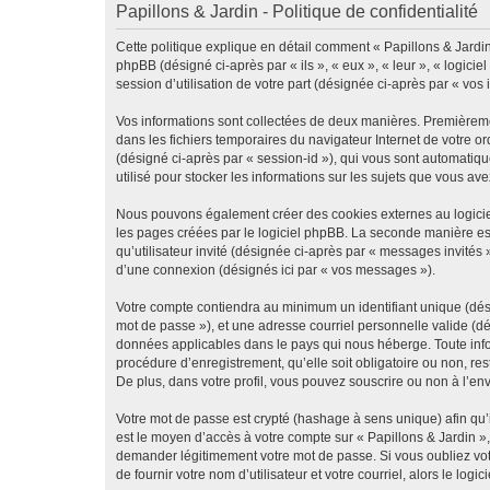
Papillons & Jardin - Politique de confidentialité
Cette politique explique en détail comment « Papillons & Jardin »
phpBB (désigné ci-après par « ils », « eux », « leur », « logic
session d’utilisation de votre part (désignée ci-après par « vos 
Vos informations sont collectées de deux manières. Premièrement
dans les fichiers temporaires du navigateur Internet de votre ord
(désigné ci-après par « session-id »), qui vous sont automatiqu
utilisé pour stocker les informations sur les sujets que vous ave
Nous pouvons également créer des cookies externes au logiciel
les pages créées par le logiciel phpBB. La seconde manière est 
qu’utilisateur invité (désignée ci-après par « messages invités
d’une connexion (désignés ici par « vos messages »).
Votre compte contiendra au minimum un identifiant unique (dési
mot de passe »), et une adresse courriel personnelle valide (dé
données applicables dans le pays qui nous héberge. Toute infor
procédure d’enregistrement, qu’elle soit obligatoire ou non, re
De plus, dans votre profil, vous pouvez souscrire ou non à l’en
Votre mot de passe est crypté (hashage à sens unique) afin qu’i
est le moyen d’accès à votre compte sur « Papillons & Jardin »
demander légitimement votre mot de passe. Si vous oubliez vot
de fournir votre nom d’utilisateur et votre courriel, alors le 