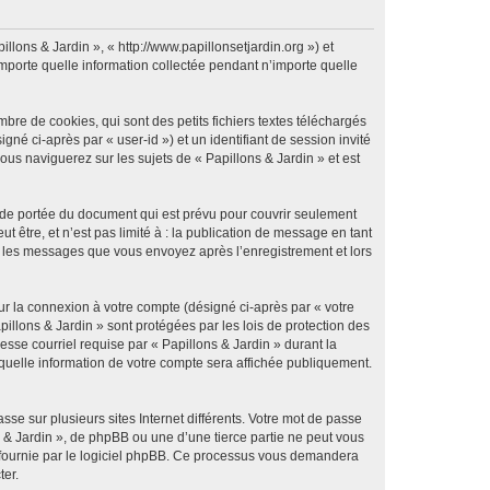
illons & Jardin », « http://www.papillonsetjardin.org ») et
importe quelle information collectée pendant n’importe quelle
re de cookies, qui sont des petits fichiers textes téléchargés
gné ci-après par « user-id ») et un identifiant de session invité
us naviguerez sur les sujets de « Papillons & Jardin » et est
 de portée du document qui est prévu pour couvrir seulement
être, et n’est pas limité à : la publication de message en tant
 et les messages que vous envoyez après l’enregistrement et lors
ur la connexion à votre compte (désigné ci-après par « votre
pillons & Jardin » sont protégées par les lois de protection des
sse courriel requise par « Papillons & Jardin » durant la
r quelle information de votre compte sera affichée publiquement.
se sur plusieurs sites Internet différents. Votre mot de passe
 & Jardin », de phpBB ou une d’une tierce partie ne peut vous
» fournie par le logiciel phpBB. Ce processus vous demandera
ter.