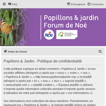
FAQ
S’enregistrer
Connexion
R
Index du forum
e
Papillons & Jardin - Politique de confidentialité
c
h
Cette politique explique en détail comment « Papillons & Jardin » et ses
sociétés affiliées (désignés ci-après par « nous », « notre », « nos »,
e
« Papillons & Jardin », « http://www.papillonsetjardin.org ») et phpBB
r
(désigné ci-après par « ils », « eux », « leur », « logiciel phpBB »,
« www.phpbb.com », « phpBB Limited », « Équipes phpBB ») utilisent
c
n’importe quelle information collectée pendant n’importe quelle session
h
d’utilisation de votre part (désignée ci-après par « vos informations »).
e
Vos informations sont collectées de deux manières. Premièrement, en
r
naviguant sur « Papillons & Jardin », le logiciel phpBB créera un certain