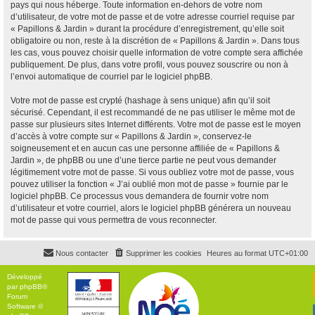
pays qui nous héberge. Toute information en-dehors de votre nom
d’utilisateur, de votre mot de passe et de votre adresse courriel requise par
« Papillons & Jardin » durant la procédure d’enregistrement, qu’elle soit
obligatoire ou non, reste à la discrétion de « Papillons & Jardin ». Dans tous
les cas, vous pouvez choisir quelle information de votre compte sera affichée
publiquement. De plus, dans votre profil, vous pouvez souscrire ou non à
l’envoi automatique de courriel par le logiciel phpBB.
Votre mot de passe est crypté (hashage à sens unique) afin qu’il soit
sécurisé. Cependant, il est recommandé de ne pas utiliser le même mot de
passe sur plusieurs sites Internet différents. Votre mot de passe est le moyen
d’accès à votre compte sur « Papillons & Jardin », conservez-le
soigneusement et en aucun cas une personne affiliée de « Papillons &
Jardin », de phpBB ou une d’une tierce partie ne peut vous demander
légitimement votre mot de passe. Si vous oubliez votre mot de passe, vous
pouvez utiliser la fonction « J’ai oublié mon mot de passe » fournie par le
logiciel phpBB. Ce processus vous demandera de fournir votre nom
d’utilisateur et votre courriel, alors le logiciel phpBB générera un nouveau
mot de passe qui vous permettra de vous reconnecter.
Nous contacter
Supprimer les cookies
Heures au format
UTC+01:00
Développé
par
phpBB
®
Forum
Software ©