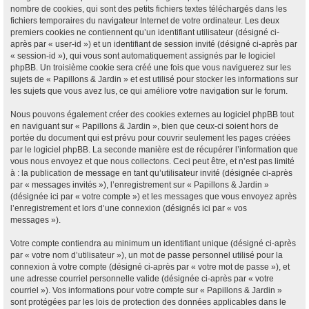
nombre de cookies, qui sont des petits fichiers textes téléchargés dans les
fichiers temporaires du navigateur Internet de votre ordinateur. Les deux
premiers cookies ne contiennent qu’un identifiant utilisateur (désigné ci-
après par « user-id ») et un identifiant de session invité (désigné ci-après par
« session-id »), qui vous sont automatiquement assignés par le logiciel
phpBB. Un troisième cookie sera créé une fois que vous naviguerez sur les
sujets de « Papillons & Jardin » et est utilisé pour stocker les informations sur
les sujets que vous avez lus, ce qui améliore votre navigation sur le forum.
Nous pouvons également créer des cookies externes au logiciel phpBB tout
en naviguant sur « Papillons & Jardin », bien que ceux-ci soient hors de
portée du document qui est prévu pour couvrir seulement les pages créées
par le logiciel phpBB. La seconde manière est de récupérer l’information que
vous nous envoyez et que nous collectons. Ceci peut être, et n’est pas limité
à : la publication de message en tant qu’utilisateur invité (désignée ci-après
par « messages invités »), l’enregistrement sur « Papillons & Jardin »
(désignée ici par « votre compte ») et les messages que vous envoyez après
l’enregistrement et lors d’une connexion (désignés ici par « vos
messages »).
Votre compte contiendra au minimum un identifiant unique (désigné ci-après
par « votre nom d’utilisateur »), un mot de passe personnel utilisé pour la
connexion à votre compte (désigné ci-après par « votre mot de passe »), et
une adresse courriel personnelle valide (désignée ci-après par « votre
courriel »). Vos informations pour votre compte sur « Papillons & Jardin »
sont protégées par les lois de protection des données applicables dans le