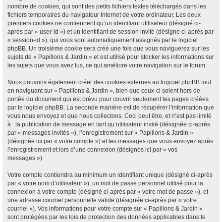
nombre de cookies, qui sont des petits fichiers textes téléchargés dans les
fichiers temporaires du navigateur Internet de votre ordinateur. Les deux
premiers cookies ne contiennent qu’un identifiant utilisateur (désigné ci-
après par « user-id ») et un identifiant de session invité (désigné ci-après par
« session-id »), qui vous sont automatiquement assignés par le logiciel
phpBB. Un troisième cookie sera créé une fois que vous naviguerez sur les
sujets de « Papillons & Jardin » et est utilisé pour stocker les informations sur
les sujets que vous avez lus, ce qui améliore votre navigation sur le forum.
Nous pouvons également créer des cookies externes au logiciel phpBB tout
en naviguant sur « Papillons & Jardin », bien que ceux-ci soient hors de
portée du document qui est prévu pour couvrir seulement les pages créées
par le logiciel phpBB. La seconde manière est de récupérer l’information que
vous nous envoyez et que nous collectons. Ceci peut être, et n’est pas limité
à : la publication de message en tant qu’utilisateur invité (désignée ci-après
par « messages invités »), l’enregistrement sur « Papillons & Jardin »
(désignée ici par « votre compte ») et les messages que vous envoyez après
l’enregistrement et lors d’une connexion (désignés ici par « vos
messages »).
Votre compte contiendra au minimum un identifiant unique (désigné ci-après
par « votre nom d’utilisateur »), un mot de passe personnel utilisé pour la
connexion à votre compte (désigné ci-après par « votre mot de passe »), et
une adresse courriel personnelle valide (désignée ci-après par « votre
courriel »). Vos informations pour votre compte sur « Papillons & Jardin »
sont protégées par les lois de protection des données applicables dans le