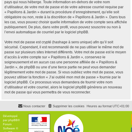
pays qui nous héberge. Toute information en-dehors de votre nom
d’utilisateur, de votre mot de passe et de votre adresse courriel requise par
« Papillons & Jardin » durant la procédure d’enregistrement, qu’elle soit
obligatoire ou non, reste à la discrétion de « Papillons & Jardin ». Dans tous
les cas, vous pouvez choisir quelle information de votre compte sera affichée
publiquement. De plus, dans votre profil, vous pouvez souscrire ou non à
l’envoi automatique de courriel par le logiciel phpBB.
Votre mot de passe est crypté (hashage à sens unique) afin qu’il soit
sécurisé. Cependant, il est recommandé de ne pas utiliser le même mot de
passe sur plusieurs sites Internet différents. Votre mot de passe est le moyen
d’accès à votre compte sur « Papillons & Jardin », conservez-le
soigneusement et en aucun cas une personne affiliée de « Papillons &
Jardin », de phpBB ou une d’une tierce partie ne peut vous demander
légitimement votre mot de passe. Si vous oubliez votre mot de passe, vous
pouvez utiliser la fonction « J’ai oublié mon mot de passe » fournie par le
logiciel phpBB. Ce processus vous demandera de fournir votre nom
d’utilisateur et votre courriel, alors le logiciel phpBB générera un nouveau
mot de passe qui vous permettra de vous reconnecter.
Nous contacter
Supprimer les cookies
Heures au format
UTC+01:00
Développé
par
phpBB
®
Forum
Software ©