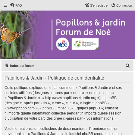
FAQ
S’enregistrer
Connexion
R
Index du forum
e
Papillons & Jardin - Politique de confidentialité
c
h
Cette politique explique en détail comment « Papillons & Jardin » et ses
sociétés affiliées (désignés ci-après par « nous », « notre », « nos »,
e
« Papillons & Jardin », « http://www.papillonsetjardin.org ») et phpBB
r
(désigné ci-après par « ils », « eux », « leur », « logiciel phpBB »,
« www.phpbb.com », « phpBB Limited », « Équipes phpBB ») utilisent
c
n’importe quelle information collectée pendant n’importe quelle session
h
d’utilisation de votre part (désignée ci-après par « vos informations »).
e
Vos informations sont collectées de deux manières. Premièrement, en
r
naviguant sur « Papillons & Jardin », le logiciel phpBB créera un certain