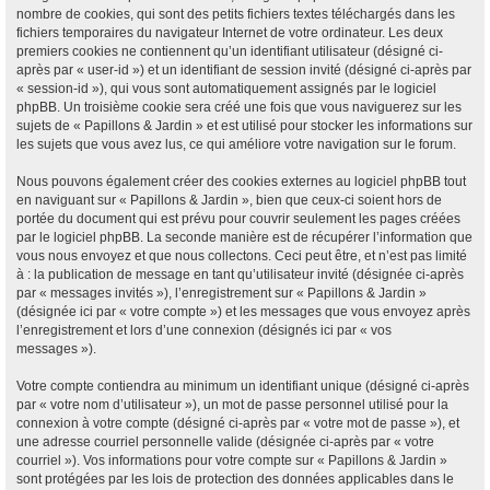
nombre de cookies, qui sont des petits fichiers textes téléchargés dans les
fichiers temporaires du navigateur Internet de votre ordinateur. Les deux
premiers cookies ne contiennent qu’un identifiant utilisateur (désigné ci-
après par « user-id ») et un identifiant de session invité (désigné ci-après par
« session-id »), qui vous sont automatiquement assignés par le logiciel
phpBB. Un troisième cookie sera créé une fois que vous naviguerez sur les
sujets de « Papillons & Jardin » et est utilisé pour stocker les informations sur
les sujets que vous avez lus, ce qui améliore votre navigation sur le forum.
Nous pouvons également créer des cookies externes au logiciel phpBB tout
en naviguant sur « Papillons & Jardin », bien que ceux-ci soient hors de
portée du document qui est prévu pour couvrir seulement les pages créées
par le logiciel phpBB. La seconde manière est de récupérer l’information que
vous nous envoyez et que nous collectons. Ceci peut être, et n’est pas limité
à : la publication de message en tant qu’utilisateur invité (désignée ci-après
par « messages invités »), l’enregistrement sur « Papillons & Jardin »
(désignée ici par « votre compte ») et les messages que vous envoyez après
l’enregistrement et lors d’une connexion (désignés ici par « vos
messages »).
Votre compte contiendra au minimum un identifiant unique (désigné ci-après
par « votre nom d’utilisateur »), un mot de passe personnel utilisé pour la
connexion à votre compte (désigné ci-après par « votre mot de passe »), et
une adresse courriel personnelle valide (désignée ci-après par « votre
courriel »). Vos informations pour votre compte sur « Papillons & Jardin »
sont protégées par les lois de protection des données applicables dans le