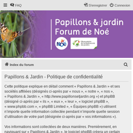
FAQ
S’enregistrer
Connexion
R
Index du forum
e
Papillons & Jardin - Politique de confidentialité
c
h
Cette politique explique en détail comment « Papillons & Jardin » et ses
sociétés affiliées (désignés ci-après par « nous », « notre », « nos »,
e
« Papillons & Jardin », « http://www.papillonsetjardin.org ») et phpBB
r
(désigné ci-après par « ils », « eux », « leur », « logiciel phpBB »,
« www.phpbb.com », « phpBB Limited », « Équipes phpBB ») utilisent
c
n’importe quelle information collectée pendant n’importe quelle session
h
d’utilisation de votre part (désignée ci-après par « vos informations »).
e
Vos informations sont collectées de deux manières. Premièrement, en
r
naviguant sur « Papillons & Jardin », le logiciel phpBB créera un certain