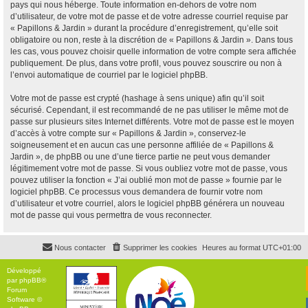
pays qui nous héberge. Toute information en-dehors de votre nom
d’utilisateur, de votre mot de passe et de votre adresse courriel requise par
« Papillons & Jardin » durant la procédure d’enregistrement, qu’elle soit
obligatoire ou non, reste à la discrétion de « Papillons & Jardin ». Dans tous
les cas, vous pouvez choisir quelle information de votre compte sera affichée
publiquement. De plus, dans votre profil, vous pouvez souscrire ou non à
l’envoi automatique de courriel par le logiciel phpBB.
Votre mot de passe est crypté (hashage à sens unique) afin qu’il soit
sécurisé. Cependant, il est recommandé de ne pas utiliser le même mot de
passe sur plusieurs sites Internet différents. Votre mot de passe est le moyen
d’accès à votre compte sur « Papillons & Jardin », conservez-le
soigneusement et en aucun cas une personne affiliée de « Papillons &
Jardin », de phpBB ou une d’une tierce partie ne peut vous demander
légitimement votre mot de passe. Si vous oubliez votre mot de passe, vous
pouvez utiliser la fonction « J’ai oublié mon mot de passe » fournie par le
logiciel phpBB. Ce processus vous demandera de fournir votre nom
d’utilisateur et votre courriel, alors le logiciel phpBB générera un nouveau
mot de passe qui vous permettra de vous reconnecter.
Nous contacter
Supprimer les cookies
Heures au format
UTC+01:00
Développé
par
phpBB
®
Forum
Software ©