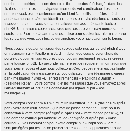
nombre de cookies, qui sont des petits fichiers textes téléchargés dans les
fichiers temporaires du navigateur Internet de votre ordinateur. Les deux
premiers cookies ne contiennent qu’un identifiant utilisateur (désigné ci-
après par « user-id ») et un identifiant de session invité (désigné ci-après par
« session-id »), qui vous sont automatiquement assignés par le logiciel
phpBB. Un troisième cookie sera créé une fois que vous naviguerez sur les
sujets de « Papillons & Jardin » et est utilisé pour stocker les informations sur
les sujets que vous avez lus, ce qui améliore votre navigation sur le forum.
Nous pouvons également créer des cookies externes au logiciel phpBB tout
en naviguant sur « Papillons & Jardin », bien que ceux-ci soient hors de
portée du document qui est prévu pour couvrir seulement les pages créées
par le logiciel phpBB. La seconde manière est de récupérer l’information que
vous nous envoyez et que nous collectons. Ceci peut être, et n’est pas limité
à : la publication de message en tant qu’utilisateur invité (désignée ci-après
par « messages invités »), l’enregistrement sur « Papillons & Jardin »
(désignée ici par « votre compte ») et les messages que vous envoyez après
l’enregistrement et lors d’une connexion (désignés ici par « vos
messages »).
Votre compte contiendra au minimum un identifiant unique (désigné ci-après
par « votre nom d’utilisateur »), un mot de passe personnel utilisé pour la
connexion à votre compte (désigné ci-après par « votre mot de passe »), et
une adresse courriel personnelle valide (désignée ci-après par « votre
courriel »). Vos informations pour votre compte sur « Papillons & Jardin »
sont protégées par les lois de protection des données applicables dans le