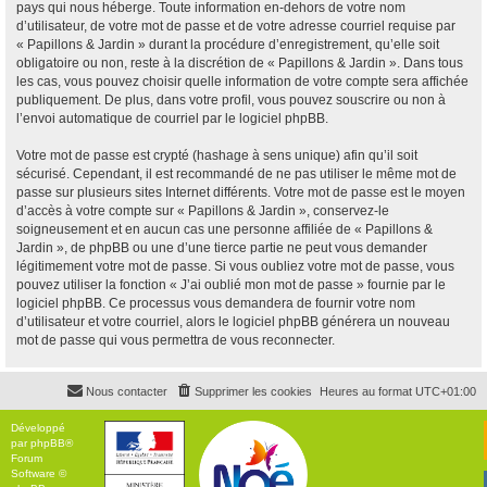
pays qui nous héberge. Toute information en-dehors de votre nom
d’utilisateur, de votre mot de passe et de votre adresse courriel requise par
« Papillons & Jardin » durant la procédure d’enregistrement, qu’elle soit
obligatoire ou non, reste à la discrétion de « Papillons & Jardin ». Dans tous
les cas, vous pouvez choisir quelle information de votre compte sera affichée
publiquement. De plus, dans votre profil, vous pouvez souscrire ou non à
l’envoi automatique de courriel par le logiciel phpBB.
Votre mot de passe est crypté (hashage à sens unique) afin qu’il soit
sécurisé. Cependant, il est recommandé de ne pas utiliser le même mot de
passe sur plusieurs sites Internet différents. Votre mot de passe est le moyen
d’accès à votre compte sur « Papillons & Jardin », conservez-le
soigneusement et en aucun cas une personne affiliée de « Papillons &
Jardin », de phpBB ou une d’une tierce partie ne peut vous demander
légitimement votre mot de passe. Si vous oubliez votre mot de passe, vous
pouvez utiliser la fonction « J’ai oublié mon mot de passe » fournie par le
logiciel phpBB. Ce processus vous demandera de fournir votre nom
d’utilisateur et votre courriel, alors le logiciel phpBB générera un nouveau
mot de passe qui vous permettra de vous reconnecter.
Nous contacter
Supprimer les cookies
Heures au format
UTC+01:00
Développé
par
phpBB
®
Forum
Software ©