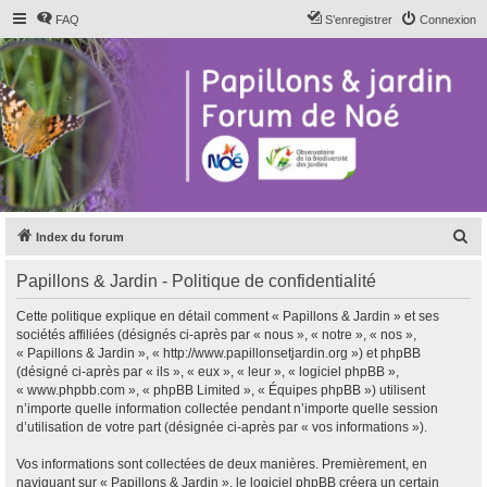
FAQ
S’enregistrer
Connexion
R
Index du forum
e
Papillons & Jardin - Politique de confidentialité
c
h
Cette politique explique en détail comment « Papillons & Jardin » et ses
sociétés affiliées (désignés ci-après par « nous », « notre », « nos »,
e
« Papillons & Jardin », « http://www.papillonsetjardin.org ») et phpBB
r
(désigné ci-après par « ils », « eux », « leur », « logiciel phpBB »,
« www.phpbb.com », « phpBB Limited », « Équipes phpBB ») utilisent
c
n’importe quelle information collectée pendant n’importe quelle session
h
d’utilisation de votre part (désignée ci-après par « vos informations »).
e
Vos informations sont collectées de deux manières. Premièrement, en
r
naviguant sur « Papillons & Jardin », le logiciel phpBB créera un certain