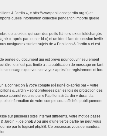
illons & Jardin », « http://www.papillonsetjardin.org ») et
importe quelle information collectée pendant n’importe quelle
re de cookies, qui sont des petits fichiers textes téléchargés
gné ci-après par « user-id ») et un identifiant de session invité
us naviguerez sur les sujets de « Papillons & Jardin » et est
 de portée du document qui est prévu pour couvrir seulement
être, et n’est pas limité à : la publication de message en tant
 et les messages que vous envoyez après l’enregistrement et lors
ur la connexion à votre compte (désigné ci-après par « votre
pillons & Jardin » sont protégées par les lois de protection des
sse courriel requise par « Papillons & Jardin » durant la
r quelle information de votre compte sera affichée publiquement.
se sur plusieurs sites Internet différents. Votre mot de passe
 & Jardin », de phpBB ou une d’une tierce partie ne peut vous
» fournie par le logiciel phpBB. Ce processus vous demandera
ter.