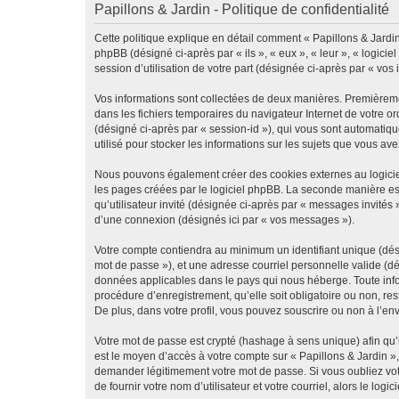
Papillons & Jardin - Politique de confidentialité
Cette politique explique en détail comment « Papillons & Jardin »
phpBB (désigné ci-après par « ils », « eux », « leur », « logic
session d’utilisation de votre part (désignée ci-après par « vos 
Vos informations sont collectées de deux manières. Premièrement
dans les fichiers temporaires du navigateur Internet de votre ord
(désigné ci-après par « session-id »), qui vous sont automatiqu
utilisé pour stocker les informations sur les sujets que vous ave
Nous pouvons également créer des cookies externes au logiciel
les pages créées par le logiciel phpBB. La seconde manière est 
qu’utilisateur invité (désignée ci-après par « messages invités
d’une connexion (désignés ici par « vos messages »).
Votre compte contiendra au minimum un identifiant unique (dési
mot de passe »), et une adresse courriel personnelle valide (dé
données applicables dans le pays qui nous héberge. Toute infor
procédure d’enregistrement, qu’elle soit obligatoire ou non, re
De plus, dans votre profil, vous pouvez souscrire ou non à l’en
Votre mot de passe est crypté (hashage à sens unique) afin qu’i
est le moyen d’accès à votre compte sur « Papillons & Jardin »
demander légitimement votre mot de passe. Si vous oubliez vot
de fournir votre nom d’utilisateur et votre courriel, alors le 