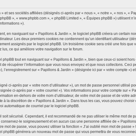
 et ses sociétés affiliées (désignés ci-après par « nous », « notre », « nos », « Pap
iel phpBB », « www.phpbb.com », « phpBB Limited », « Équipes phpBB ») utilisent n’
informations »).
, en naviguant sur « Papillons & Jardin », le logiciel phpBB créera un certain nomb
inateur. Les deux premiers cookies ne contiennent qu’un identifiant utilisateur (dési
ement assignés par le logiciel phpBB. Un troisième cookie sera créé une fois que vo
z lus, ce qui améliore votre navigation sur le forum.
 phpBB tout en naviguant sur « Papillons & Jardin », bien que ceux-ci soient hors
de récupérer l’information que vous nous envoyez et que nous collectons. Ceci peut 
 »), l’enregistrement sur « Papillons & Jardin » (désignée ici par « votre compte »)
gné ci-après par « votre nom d’utilisateur »), un mot de passe personnel utilisé po
signée ci-après par « votre courriel »). Vos informations pour votre compte sur « Pa
mation en-dehors de votre nom d’utilisateur, de votre mot de passe et de votre adre
ste à la discrétion de « Papillons & Jardin ». Dans tous les cas, vous pouvez choisi
voi automatique de courriel par le logiciel phpBB.
l soit sécurisé. Cependant, il est recommandé de ne pas utiliser le même mot de pas
, conservez-le soigneusement et en aucun cas une personne affiliée de « Papillons
re mot de passe, vous pouvez utiliser la fonction « J’ai oublié mon mot de passe 
logiciel phpBB générera un nouveau mot de passe qui vous permettra de vous reconnec