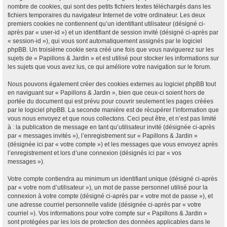
nombre de cookies, qui sont des petits fichiers textes téléchargés dans les
fichiers temporaires du navigateur Internet de votre ordinateur. Les deux
premiers cookies ne contiennent qu’un identifiant utilisateur (désigné ci-
après par « user-id ») et un identifiant de session invité (désigné ci-après par
« session-id »), qui vous sont automatiquement assignés par le logiciel
phpBB. Un troisième cookie sera créé une fois que vous naviguerez sur les
sujets de « Papillons & Jardin » et est utilisé pour stocker les informations sur
les sujets que vous avez lus, ce qui améliore votre navigation sur le forum.
Nous pouvons également créer des cookies externes au logiciel phpBB tout
en naviguant sur « Papillons & Jardin », bien que ceux-ci soient hors de
portée du document qui est prévu pour couvrir seulement les pages créées
par le logiciel phpBB. La seconde manière est de récupérer l’information que
vous nous envoyez et que nous collectons. Ceci peut être, et n’est pas limité
à : la publication de message en tant qu’utilisateur invité (désignée ci-après
par « messages invités »), l’enregistrement sur « Papillons & Jardin »
(désignée ici par « votre compte ») et les messages que vous envoyez après
l’enregistrement et lors d’une connexion (désignés ici par « vos
messages »).
Votre compte contiendra au minimum un identifiant unique (désigné ci-après
par « votre nom d’utilisateur »), un mot de passe personnel utilisé pour la
connexion à votre compte (désigné ci-après par « votre mot de passe »), et
une adresse courriel personnelle valide (désignée ci-après par « votre
courriel »). Vos informations pour votre compte sur « Papillons & Jardin »
sont protégées par les lois de protection des données applicables dans le