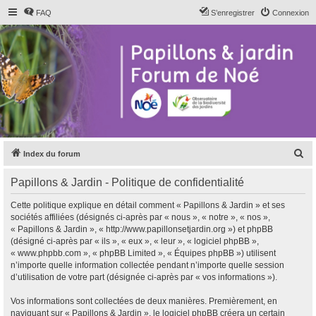
FAQ
S’enregistrer
Connexion
R
Index du forum
e
Papillons & Jardin - Politique de confidentialité
c
h
Cette politique explique en détail comment « Papillons & Jardin » et ses
sociétés affiliées (désignés ci-après par « nous », « notre », « nos »,
e
« Papillons & Jardin », « http://www.papillonsetjardin.org ») et phpBB
r
(désigné ci-après par « ils », « eux », « leur », « logiciel phpBB »,
« www.phpbb.com », « phpBB Limited », « Équipes phpBB ») utilisent
c
n’importe quelle information collectée pendant n’importe quelle session
h
d’utilisation de votre part (désignée ci-après par « vos informations »).
e
Vos informations sont collectées de deux manières. Premièrement, en
r
naviguant sur « Papillons & Jardin », le logiciel phpBB créera un certain