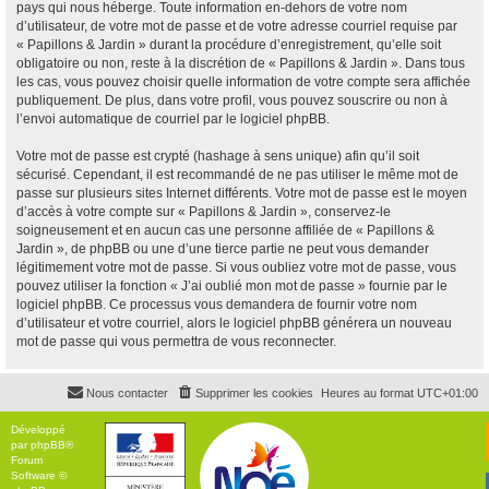
pays qui nous héberge. Toute information en-dehors de votre nom
d’utilisateur, de votre mot de passe et de votre adresse courriel requise par
« Papillons & Jardin » durant la procédure d’enregistrement, qu’elle soit
obligatoire ou non, reste à la discrétion de « Papillons & Jardin ». Dans tous
les cas, vous pouvez choisir quelle information de votre compte sera affichée
publiquement. De plus, dans votre profil, vous pouvez souscrire ou non à
l’envoi automatique de courriel par le logiciel phpBB.
Votre mot de passe est crypté (hashage à sens unique) afin qu’il soit
sécurisé. Cependant, il est recommandé de ne pas utiliser le même mot de
passe sur plusieurs sites Internet différents. Votre mot de passe est le moyen
d’accès à votre compte sur « Papillons & Jardin », conservez-le
soigneusement et en aucun cas une personne affiliée de « Papillons &
Jardin », de phpBB ou une d’une tierce partie ne peut vous demander
légitimement votre mot de passe. Si vous oubliez votre mot de passe, vous
pouvez utiliser la fonction « J’ai oublié mon mot de passe » fournie par le
logiciel phpBB. Ce processus vous demandera de fournir votre nom
d’utilisateur et votre courriel, alors le logiciel phpBB générera un nouveau
mot de passe qui vous permettra de vous reconnecter.
Nous contacter
Supprimer les cookies
Heures au format
UTC+01:00
Développé
par
phpBB
®
Forum
Software ©