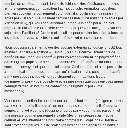
nombre de cookies, qui sont des petits fichiers textes téléchargés dans les
fichiers temporaires du navigateur Internet de votre ordinateur. Les deux
premiers cookies ne contiennent qu’un identifiant utilisateur (désigné ci-
après par « user-id ») et un identifiant de session invité (désigné ci-après par
« session-id »), qui vous sont automatiquement assignés par le logiciel
phpBB. Un troisième cookie sera créé une fois que vous naviguerez sur les
sujets de « Papillons & Jardin » et est utilisé pour stocker les informations sur
les sujets que vous avez lus, ce qui améliore votre navigation sur le forum.
Nous pouvons également créer des cookies externes au logiciel phpBB tout
en naviguant sur « Papillons & Jardin », bien que ceux-ci soient hors de
portée du document qui est prévu pour couvrir seulement les pages créées
par le logiciel phpBB. La seconde manière est de récupérer l’information que
vous nous envoyez et que nous collectons. Ceci peut être, et n’est pas limité
à : la publication de message en tant qu’utilisateur invité (désignée ci-après
par « messages invités »), l’enregistrement sur « Papillons & Jardin »
(désignée ici par « votre compte ») et les messages que vous envoyez après
l’enregistrement et lors d’une connexion (désignés ici par « vos
messages »).
Votre compte contiendra au minimum un identifiant unique (désigné ci-après
par « votre nom d’utilisateur »), un mot de passe personnel utilisé pour la
connexion à votre compte (désigné ci-après par « votre mot de passe »), et
une adresse courriel personnelle valide (désignée ci-après par « votre
courriel »). Vos informations pour votre compte sur « Papillons & Jardin »
sont protégées par les lois de protection des données applicables dans le