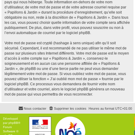
pays qui nous héberge. Toute information en-dehors de votre nom
d’utilisateur, de votre mot de passe et de votre adresse courriel requise par
« Papillons & Jardin » durant la procédure d’enregistrement, qu’elle soit
obligatoire ou non, reste à la discrétion de « Papillons & Jardin ». Dans tous
les cas, vous pouvez choisir quelle information de votre compte sera affichée
publiquement. De plus, dans votre profil, vous pouvez souscrire ou non à
l’envoi automatique de courriel par le logiciel phpBB.
Votre mot de passe est crypté (hashage à sens unique) afin qu’il soit
sécurisé. Cependant, il est recommandé de ne pas utiliser le même mot de
passe sur plusieurs sites Internet différents. Votre mot de passe est le moyen
d’accès à votre compte sur « Papillons & Jardin », conservez-le
soigneusement et en aucun cas une personne affiliée de « Papillons &
Jardin », de phpBB ou une d’une tierce partie ne peut vous demander
légitimement votre mot de passe. Si vous oubliez votre mot de passe, vous
pouvez utiliser la fonction « J’ai oublié mon mot de passe » fournie par le
logiciel phpBB. Ce processus vous demandera de fournir votre nom
d’utilisateur et votre courriel, alors le logiciel phpBB générera un nouveau
mot de passe qui vous permettra de vous reconnecter.
Nous contacter
Supprimer les cookies
Heures au format
UTC+01:00
Développé
par
phpBB
®
Forum
Software ©