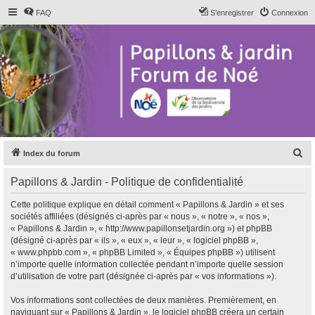
FAQ
S’enregistrer
Connexion
R
Index du forum
e
Papillons & Jardin - Politique de confidentialité
c
h
Cette politique explique en détail comment « Papillons & Jardin » et ses
sociétés affiliées (désignés ci-après par « nous », « notre », « nos »,
e
« Papillons & Jardin », « http://www.papillonsetjardin.org ») et phpBB
r
(désigné ci-après par « ils », « eux », « leur », « logiciel phpBB »,
« www.phpbb.com », « phpBB Limited », « Équipes phpBB ») utilisent
c
n’importe quelle information collectée pendant n’importe quelle session
h
d’utilisation de votre part (désignée ci-après par « vos informations »).
e
Vos informations sont collectées de deux manières. Premièrement, en
r
naviguant sur « Papillons & Jardin », le logiciel phpBB créera un certain