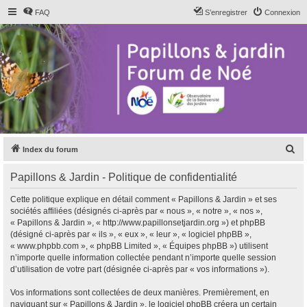
FAQ
S’enregistrer
Connexion
R
Index du forum
e
Papillons & Jardin - Politique de confidentialité
c
h
Cette politique explique en détail comment « Papillons & Jardin » et ses
sociétés affiliées (désignés ci-après par « nous », « notre », « nos »,
e
« Papillons & Jardin », « http://www.papillonsetjardin.org ») et phpBB
r
(désigné ci-après par « ils », « eux », « leur », « logiciel phpBB »,
« www.phpbb.com », « phpBB Limited », « Équipes phpBB ») utilisent
c
n’importe quelle information collectée pendant n’importe quelle session
h
d’utilisation de votre part (désignée ci-après par « vos informations »).
e
Vos informations sont collectées de deux manières. Premièrement, en
r
naviguant sur « Papillons & Jardin », le logiciel phpBB créera un certain