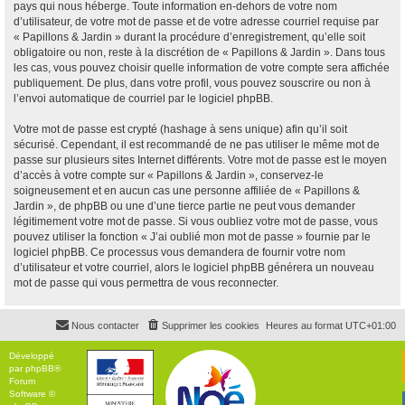
pays qui nous héberge. Toute information en-dehors de votre nom
d’utilisateur, de votre mot de passe et de votre adresse courriel requise par
« Papillons & Jardin » durant la procédure d’enregistrement, qu’elle soit
obligatoire ou non, reste à la discrétion de « Papillons & Jardin ». Dans tous
les cas, vous pouvez choisir quelle information de votre compte sera affichée
publiquement. De plus, dans votre profil, vous pouvez souscrire ou non à
l’envoi automatique de courriel par le logiciel phpBB.
Votre mot de passe est crypté (hashage à sens unique) afin qu’il soit
sécurisé. Cependant, il est recommandé de ne pas utiliser le même mot de
passe sur plusieurs sites Internet différents. Votre mot de passe est le moyen
d’accès à votre compte sur « Papillons & Jardin », conservez-le
soigneusement et en aucun cas une personne affiliée de « Papillons &
Jardin », de phpBB ou une d’une tierce partie ne peut vous demander
légitimement votre mot de passe. Si vous oubliez votre mot de passe, vous
pouvez utiliser la fonction « J’ai oublié mon mot de passe » fournie par le
logiciel phpBB. Ce processus vous demandera de fournir votre nom
d’utilisateur et votre courriel, alors le logiciel phpBB générera un nouveau
mot de passe qui vous permettra de vous reconnecter.
Nous contacter
Supprimer les cookies
Heures au format
UTC+01:00
Développé
par
phpBB
®
Forum
Software ©