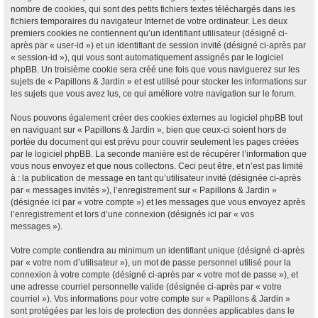
nombre de cookies, qui sont des petits fichiers textes téléchargés dans les
fichiers temporaires du navigateur Internet de votre ordinateur. Les deux
premiers cookies ne contiennent qu’un identifiant utilisateur (désigné ci-
après par « user-id ») et un identifiant de session invité (désigné ci-après par
« session-id »), qui vous sont automatiquement assignés par le logiciel
phpBB. Un troisième cookie sera créé une fois que vous naviguerez sur les
sujets de « Papillons & Jardin » et est utilisé pour stocker les informations sur
les sujets que vous avez lus, ce qui améliore votre navigation sur le forum.
Nous pouvons également créer des cookies externes au logiciel phpBB tout
en naviguant sur « Papillons & Jardin », bien que ceux-ci soient hors de
portée du document qui est prévu pour couvrir seulement les pages créées
par le logiciel phpBB. La seconde manière est de récupérer l’information que
vous nous envoyez et que nous collectons. Ceci peut être, et n’est pas limité
à : la publication de message en tant qu’utilisateur invité (désignée ci-après
par « messages invités »), l’enregistrement sur « Papillons & Jardin »
(désignée ici par « votre compte ») et les messages que vous envoyez après
l’enregistrement et lors d’une connexion (désignés ici par « vos
messages »).
Votre compte contiendra au minimum un identifiant unique (désigné ci-après
par « votre nom d’utilisateur »), un mot de passe personnel utilisé pour la
connexion à votre compte (désigné ci-après par « votre mot de passe »), et
une adresse courriel personnelle valide (désignée ci-après par « votre
courriel »). Vos informations pour votre compte sur « Papillons & Jardin »
sont protégées par les lois de protection des données applicables dans le