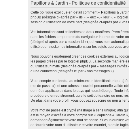
Papillons & Jardin - Politique de confidentialité
Cette politique explique en détail comment « Papillons & Jardin »
phpBB (désigné ci-après par « ils », « eux », « leur », « logic
session d’utilisation de votre part (désignée ci-après par « vos 
Vos informations sont collectées de deux manières. Premièrement
dans les fichiers temporaires du navigateur Internet de votre ord
(désigné ci-après par « session-id »), qui vous sont automatiqu
utilisé pour stocker les informations sur les sujets que vous ave
Nous pouvons également créer des cookies externes au logiciel
les pages créées par le logiciel phpBB. La seconde manière est 
qu’utilisateur invité (désignée ci-après par « messages invités
d’une connexion (désignés ici par « vos messages »).
Votre compte contiendra au minimum un identifiant unique (dési
mot de passe »), et une adresse courriel personnelle valide (dé
données applicables dans le pays qui nous héberge. Toute infor
procédure d’enregistrement, qu’elle soit obligatoire ou non, re
De plus, dans votre profil, vous pouvez souscrire ou non à l’en
Votre mot de passe est crypté (hashage à sens unique) afin qu’i
est le moyen d’accès à votre compte sur « Papillons & Jardin »
demander légitimement votre mot de passe. Si vous oubliez vot
de fournir votre nom d’utilisateur et votre courriel, alors le 