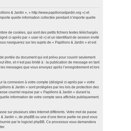
illons & Jardin », « http://www.papillonsetjardin.org ») et
importe quelle information collectée pendant n’importe quelle
re de cookies, qui sont des petits fichiers textes téléchargés
gné ci-après par « user-id ») et un identifiant de session invité
us naviguerez sur les sujets de « Papillons & Jardin » et est
 de portée du document qui est prévu pour couvrir seulement
être, et n’est pas limité à : la publication de message en tant
 et les messages que vous envoyez après l’enregistrement et lors
ur la connexion à votre compte (désigné ci-après par « votre
pillons & Jardin » sont protégées par les lois de protection des
sse courriel requise par « Papillons & Jardin » durant la
r quelle information de votre compte sera affichée publiquement.
se sur plusieurs sites Internet différents. Votre mot de passe
 & Jardin », de phpBB ou une d’une tierce partie ne peut vous
» fournie par le logiciel phpBB. Ce processus vous demandera
ter.