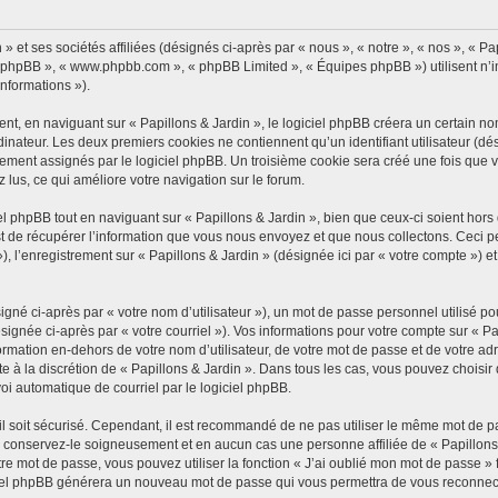
 et ses sociétés affiliées (désignés ci-après par « nous », « notre », « nos », « Pap
iel phpBB », « www.phpbb.com », « phpBB Limited », « Équipes phpBB ») utilisent n’
informations »).
, en naviguant sur « Papillons & Jardin », le logiciel phpBB créera un certain nomb
inateur. Les deux premiers cookies ne contiennent qu’un identifiant utilisateur (dési
ement assignés par le logiciel phpBB. Un troisième cookie sera créé une fois que vo
z lus, ce qui améliore votre navigation sur le forum.
 phpBB tout en naviguant sur « Papillons & Jardin », bien que ceux-ci soient hors
de récupérer l’information que vous nous envoyez et que nous collectons. Ceci peut 
 »), l’enregistrement sur « Papillons & Jardin » (désignée ici par « votre compte »)
gné ci-après par « votre nom d’utilisateur »), un mot de passe personnel utilisé po
signée ci-après par « votre courriel »). Vos informations pour votre compte sur « Pa
mation en-dehors de votre nom d’utilisateur, de votre mot de passe et de votre adre
ste à la discrétion de « Papillons & Jardin ». Dans tous les cas, vous pouvez choisi
voi automatique de courriel par le logiciel phpBB.
l soit sécurisé. Cependant, il est recommandé de ne pas utiliser le même mot de pas
, conservez-le soigneusement et en aucun cas une personne affiliée de « Papillons
re mot de passe, vous pouvez utiliser la fonction « J’ai oublié mon mot de passe 
logiciel phpBB générera un nouveau mot de passe qui vous permettra de vous reconnec