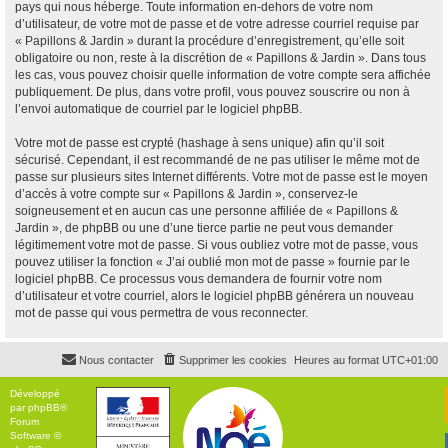
pays qui nous héberge. Toute information en-dehors de votre nom
d’utilisateur, de votre mot de passe et de votre adresse courriel requise par
« Papillons & Jardin » durant la procédure d’enregistrement, qu’elle soit
obligatoire ou non, reste à la discrétion de « Papillons & Jardin ». Dans tous
les cas, vous pouvez choisir quelle information de votre compte sera affichée
publiquement. De plus, dans votre profil, vous pouvez souscrire ou non à
l’envoi automatique de courriel par le logiciel phpBB.
Votre mot de passe est crypté (hashage à sens unique) afin qu’il soit
sécurisé. Cependant, il est recommandé de ne pas utiliser le même mot de
passe sur plusieurs sites Internet différents. Votre mot de passe est le moyen
d’accès à votre compte sur « Papillons & Jardin », conservez-le
soigneusement et en aucun cas une personne affiliée de « Papillons &
Jardin », de phpBB ou une d’une tierce partie ne peut vous demander
légitimement votre mot de passe. Si vous oubliez votre mot de passe, vous
pouvez utiliser la fonction « J’ai oublié mon mot de passe » fournie par le
logiciel phpBB. Ce processus vous demandera de fournir votre nom
d’utilisateur et votre courriel, alors le logiciel phpBB générera un nouveau
mot de passe qui vous permettra de vous reconnecter.
Nous contacter
Supprimer les cookies
Heures au format
UTC+01:00
Développé
par
phpBB
®
Forum
Software ©