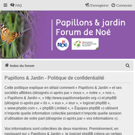
FAQ
S’enregistrer
Connexion
R
Index du forum
e
Papillons & Jardin - Politique de confidentialité
c
h
Cette politique explique en détail comment « Papillons & Jardin » et ses
sociétés affiliées (désignés ci-après par « nous », « notre », « nos »,
e
« Papillons & Jardin », « http://www.papillonsetjardin.org ») et phpBB
r
(désigné ci-après par « ils », « eux », « leur », « logiciel phpBB »,
« www.phpbb.com », « phpBB Limited », « Équipes phpBB ») utilisent
c
n’importe quelle information collectée pendant n’importe quelle session
h
d’utilisation de votre part (désignée ci-après par « vos informations »).
e
Vos informations sont collectées de deux manières. Premièrement, en
r
naviguant sur « Papillons & Jardin », le logiciel phpBB créera un certain