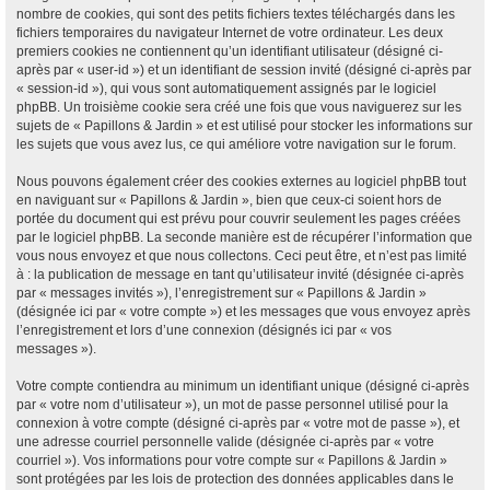
nombre de cookies, qui sont des petits fichiers textes téléchargés dans les
fichiers temporaires du navigateur Internet de votre ordinateur. Les deux
premiers cookies ne contiennent qu’un identifiant utilisateur (désigné ci-
après par « user-id ») et un identifiant de session invité (désigné ci-après par
« session-id »), qui vous sont automatiquement assignés par le logiciel
phpBB. Un troisième cookie sera créé une fois que vous naviguerez sur les
sujets de « Papillons & Jardin » et est utilisé pour stocker les informations sur
les sujets que vous avez lus, ce qui améliore votre navigation sur le forum.
Nous pouvons également créer des cookies externes au logiciel phpBB tout
en naviguant sur « Papillons & Jardin », bien que ceux-ci soient hors de
portée du document qui est prévu pour couvrir seulement les pages créées
par le logiciel phpBB. La seconde manière est de récupérer l’information que
vous nous envoyez et que nous collectons. Ceci peut être, et n’est pas limité
à : la publication de message en tant qu’utilisateur invité (désignée ci-après
par « messages invités »), l’enregistrement sur « Papillons & Jardin »
(désignée ici par « votre compte ») et les messages que vous envoyez après
l’enregistrement et lors d’une connexion (désignés ici par « vos
messages »).
Votre compte contiendra au minimum un identifiant unique (désigné ci-après
par « votre nom d’utilisateur »), un mot de passe personnel utilisé pour la
connexion à votre compte (désigné ci-après par « votre mot de passe »), et
une adresse courriel personnelle valide (désignée ci-après par « votre
courriel »). Vos informations pour votre compte sur « Papillons & Jardin »
sont protégées par les lois de protection des données applicables dans le