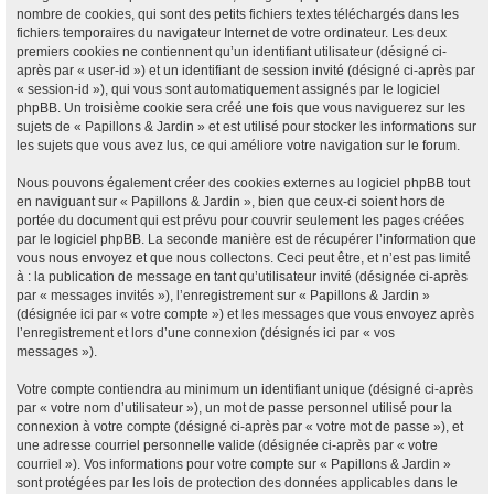
nombre de cookies, qui sont des petits fichiers textes téléchargés dans les
fichiers temporaires du navigateur Internet de votre ordinateur. Les deux
premiers cookies ne contiennent qu’un identifiant utilisateur (désigné ci-
après par « user-id ») et un identifiant de session invité (désigné ci-après par
« session-id »), qui vous sont automatiquement assignés par le logiciel
phpBB. Un troisième cookie sera créé une fois que vous naviguerez sur les
sujets de « Papillons & Jardin » et est utilisé pour stocker les informations sur
les sujets que vous avez lus, ce qui améliore votre navigation sur le forum.
Nous pouvons également créer des cookies externes au logiciel phpBB tout
en naviguant sur « Papillons & Jardin », bien que ceux-ci soient hors de
portée du document qui est prévu pour couvrir seulement les pages créées
par le logiciel phpBB. La seconde manière est de récupérer l’information que
vous nous envoyez et que nous collectons. Ceci peut être, et n’est pas limité
à : la publication de message en tant qu’utilisateur invité (désignée ci-après
par « messages invités »), l’enregistrement sur « Papillons & Jardin »
(désignée ici par « votre compte ») et les messages que vous envoyez après
l’enregistrement et lors d’une connexion (désignés ici par « vos
messages »).
Votre compte contiendra au minimum un identifiant unique (désigné ci-après
par « votre nom d’utilisateur »), un mot de passe personnel utilisé pour la
connexion à votre compte (désigné ci-après par « votre mot de passe »), et
une adresse courriel personnelle valide (désignée ci-après par « votre
courriel »). Vos informations pour votre compte sur « Papillons & Jardin »
sont protégées par les lois de protection des données applicables dans le