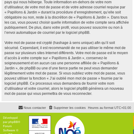
pays qui nous héberge. Toute information en-dehors de votre nom
d’utilisateur, de votre mot de passe et de votre adresse courriel requise par
« Papillons & Jardin » durant la procédure d’enregistrement, qu’elle soit
obligatoire ou non, reste à la discrétion de « Papillons & Jardin ». Dans tous
les cas, vous pouvez choisir quelle information de votre compte sera affichée
publiquement. De plus, dans votre profil, vous pouvez souscrire ou non à
l’envoi automatique de courriel par le logiciel phpBB.
Votre mot de passe est crypté (hashage à sens unique) afin qu’il soit
sécurisé. Cependant, il est recommandé de ne pas utiliser le même mot de
passe sur plusieurs sites Internet différents. Votre mot de passe est le moyen
d’accès à votre compte sur « Papillons & Jardin », conservez-le
soigneusement et en aucun cas une personne affiliée de « Papillons &
Jardin », de phpBB ou une d’une tierce partie ne peut vous demander
légitimement votre mot de passe. Si vous oubliez votre mot de passe, vous
pouvez utiliser la fonction « J’ai oublié mon mot de passe » fournie par le
logiciel phpBB. Ce processus vous demandera de fournir votre nom
d’utilisateur et votre courriel, alors le logiciel phpBB générera un nouveau
mot de passe qui vous permettra de vous reconnecter.
Nous contacter
Supprimer les cookies
Heures au format
UTC+01:00
Développé
par
phpBB
®
Forum
Software ©