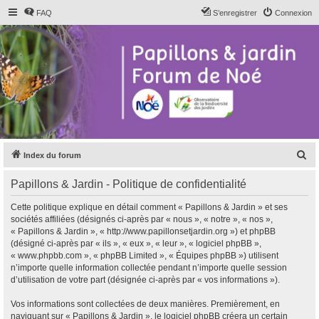
FAQ
S’enregistrer
Connexion
R
Index du forum
e
Papillons & Jardin - Politique de confidentialité
c
h
Cette politique explique en détail comment « Papillons & Jardin » et ses
sociétés affiliées (désignés ci-après par « nous », « notre », « nos »,
e
« Papillons & Jardin », « http://www.papillonsetjardin.org ») et phpBB
r
(désigné ci-après par « ils », « eux », « leur », « logiciel phpBB »,
« www.phpbb.com », « phpBB Limited », « Équipes phpBB ») utilisent
c
n’importe quelle information collectée pendant n’importe quelle session
h
d’utilisation de votre part (désignée ci-après par « vos informations »).
e
Vos informations sont collectées de deux manières. Premièrement, en
r
naviguant sur « Papillons & Jardin », le logiciel phpBB créera un certain