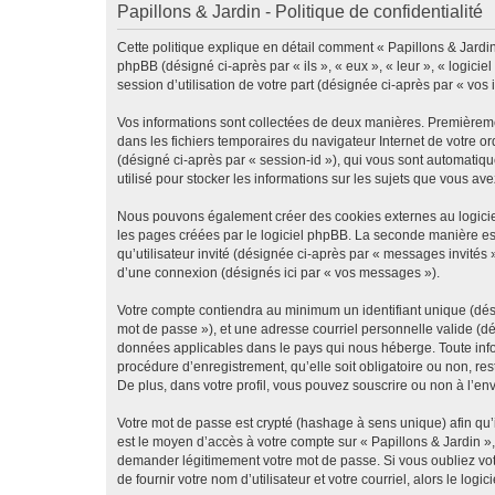
Papillons & Jardin - Politique de confidentialité
Cette politique explique en détail comment « Papillons & Jardin »
phpBB (désigné ci-après par « ils », « eux », « leur », « logic
session d’utilisation de votre part (désignée ci-après par « vos 
Vos informations sont collectées de deux manières. Premièrement
dans les fichiers temporaires du navigateur Internet de votre ord
(désigné ci-après par « session-id »), qui vous sont automatiqu
utilisé pour stocker les informations sur les sujets que vous ave
Nous pouvons également créer des cookies externes au logiciel
les pages créées par le logiciel phpBB. La seconde manière est 
qu’utilisateur invité (désignée ci-après par « messages invités
d’une connexion (désignés ici par « vos messages »).
Votre compte contiendra au minimum un identifiant unique (dési
mot de passe »), et une adresse courriel personnelle valide (dé
données applicables dans le pays qui nous héberge. Toute infor
procédure d’enregistrement, qu’elle soit obligatoire ou non, re
De plus, dans votre profil, vous pouvez souscrire ou non à l’en
Votre mot de passe est crypté (hashage à sens unique) afin qu’i
est le moyen d’accès à votre compte sur « Papillons & Jardin »
demander légitimement votre mot de passe. Si vous oubliez vot
de fournir votre nom d’utilisateur et votre courriel, alors le 