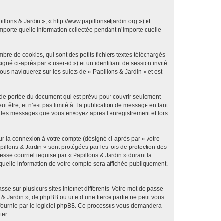
illons & Jardin », « http://www.papillonsetjardin.org ») et
importe quelle information collectée pendant n’importe quelle
re de cookies, qui sont des petits fichiers textes téléchargés
gné ci-après par « user-id ») et un identifiant de session invité
us naviguerez sur les sujets de « Papillons & Jardin » et est
 de portée du document qui est prévu pour couvrir seulement
être, et n’est pas limité à : la publication de message en tant
 et les messages que vous envoyez après l’enregistrement et lors
ur la connexion à votre compte (désigné ci-après par « votre
pillons & Jardin » sont protégées par les lois de protection des
sse courriel requise par « Papillons & Jardin » durant la
r quelle information de votre compte sera affichée publiquement.
se sur plusieurs sites Internet différents. Votre mot de passe
 & Jardin », de phpBB ou une d’une tierce partie ne peut vous
» fournie par le logiciel phpBB. Ce processus vous demandera
ter.