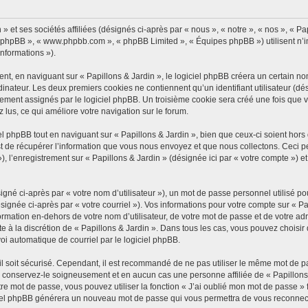
 et ses sociétés affiliées (désignés ci-après par « nous », « notre », « nos », « Pap
iel phpBB », « www.phpbb.com », « phpBB Limited », « Équipes phpBB ») utilisent n’
informations »).
, en naviguant sur « Papillons & Jardin », le logiciel phpBB créera un certain nomb
inateur. Les deux premiers cookies ne contiennent qu’un identifiant utilisateur (dési
ement assignés par le logiciel phpBB. Un troisième cookie sera créé une fois que vo
z lus, ce qui améliore votre navigation sur le forum.
 phpBB tout en naviguant sur « Papillons & Jardin », bien que ceux-ci soient hors
de récupérer l’information que vous nous envoyez et que nous collectons. Ceci peut 
 »), l’enregistrement sur « Papillons & Jardin » (désignée ici par « votre compte »)
gné ci-après par « votre nom d’utilisateur »), un mot de passe personnel utilisé po
signée ci-après par « votre courriel »). Vos informations pour votre compte sur « Pa
mation en-dehors de votre nom d’utilisateur, de votre mot de passe et de votre adre
ste à la discrétion de « Papillons & Jardin ». Dans tous les cas, vous pouvez choisi
voi automatique de courriel par le logiciel phpBB.
l soit sécurisé. Cependant, il est recommandé de ne pas utiliser le même mot de pas
, conservez-le soigneusement et en aucun cas une personne affiliée de « Papillons
re mot de passe, vous pouvez utiliser la fonction « J’ai oublié mon mot de passe 
logiciel phpBB générera un nouveau mot de passe qui vous permettra de vous reconnec