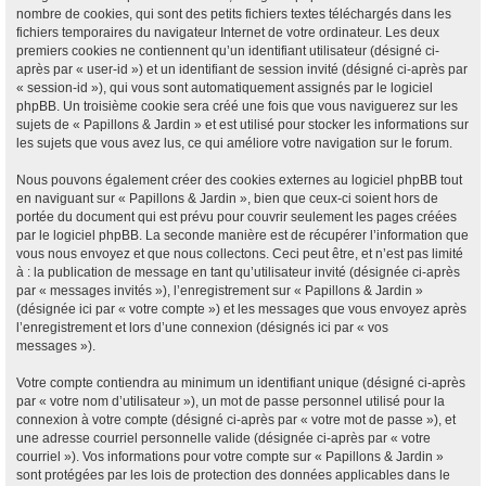
nombre de cookies, qui sont des petits fichiers textes téléchargés dans les
fichiers temporaires du navigateur Internet de votre ordinateur. Les deux
premiers cookies ne contiennent qu’un identifiant utilisateur (désigné ci-
après par « user-id ») et un identifiant de session invité (désigné ci-après par
« session-id »), qui vous sont automatiquement assignés par le logiciel
phpBB. Un troisième cookie sera créé une fois que vous naviguerez sur les
sujets de « Papillons & Jardin » et est utilisé pour stocker les informations sur
les sujets que vous avez lus, ce qui améliore votre navigation sur le forum.
Nous pouvons également créer des cookies externes au logiciel phpBB tout
en naviguant sur « Papillons & Jardin », bien que ceux-ci soient hors de
portée du document qui est prévu pour couvrir seulement les pages créées
par le logiciel phpBB. La seconde manière est de récupérer l’information que
vous nous envoyez et que nous collectons. Ceci peut être, et n’est pas limité
à : la publication de message en tant qu’utilisateur invité (désignée ci-après
par « messages invités »), l’enregistrement sur « Papillons & Jardin »
(désignée ici par « votre compte ») et les messages que vous envoyez après
l’enregistrement et lors d’une connexion (désignés ici par « vos
messages »).
Votre compte contiendra au minimum un identifiant unique (désigné ci-après
par « votre nom d’utilisateur »), un mot de passe personnel utilisé pour la
connexion à votre compte (désigné ci-après par « votre mot de passe »), et
une adresse courriel personnelle valide (désignée ci-après par « votre
courriel »). Vos informations pour votre compte sur « Papillons & Jardin »
sont protégées par les lois de protection des données applicables dans le