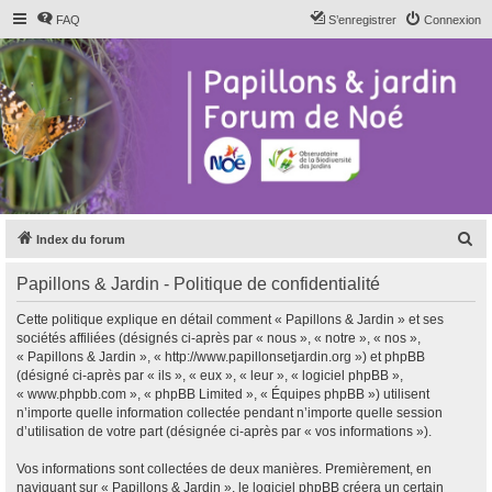
FAQ
S’enregistrer
Connexion
R
Index du forum
e
Papillons & Jardin - Politique de confidentialité
c
h
Cette politique explique en détail comment « Papillons & Jardin » et ses
sociétés affiliées (désignés ci-après par « nous », « notre », « nos »,
e
« Papillons & Jardin », « http://www.papillonsetjardin.org ») et phpBB
r
(désigné ci-après par « ils », « eux », « leur », « logiciel phpBB »,
« www.phpbb.com », « phpBB Limited », « Équipes phpBB ») utilisent
c
n’importe quelle information collectée pendant n’importe quelle session
h
d’utilisation de votre part (désignée ci-après par « vos informations »).
e
Vos informations sont collectées de deux manières. Premièrement, en
r
naviguant sur « Papillons & Jardin », le logiciel phpBB créera un certain