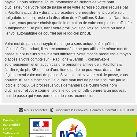
pays qui nous héberge. Toute information en-dehors de votre nom
d’utilisateur, de votre mot de passe et de votre adresse courriel requise par
« Papillons & Jardin » durant la procédure d’enregistrement, qu’elle soit
obligatoire ou non, reste à la discrétion de « Papillons & Jardin ». Dans tous
les cas, vous pouvez choisir quelle information de votre compte sera affichée
publiquement. De plus, dans votre profil, vous pouvez souscrire ou non à
l’envoi automatique de courriel par le logiciel phpBB.
Votre mot de passe est crypté (hashage à sens unique) afin qu’il soit
sécurisé. Cependant, il est recommandé de ne pas utiliser le même mot de
passe sur plusieurs sites Internet différents. Votre mot de passe est le moyen
d’accès à votre compte sur « Papillons & Jardin », conservez-le
soigneusement et en aucun cas une personne affiliée de « Papillons &
Jardin », de phpBB ou une d’une tierce partie ne peut vous demander
légitimement votre mot de passe. Si vous oubliez votre mot de passe, vous
pouvez utiliser la fonction « J’ai oublié mon mot de passe » fournie par le
logiciel phpBB. Ce processus vous demandera de fournir votre nom
d’utilisateur et votre courriel, alors le logiciel phpBB générera un nouveau
mot de passe qui vous permettra de vous reconnecter.
Nous contacter
Supprimer les cookies
Heures au format
UTC+01:00
Développé
par
phpBB
®
Forum
Software ©