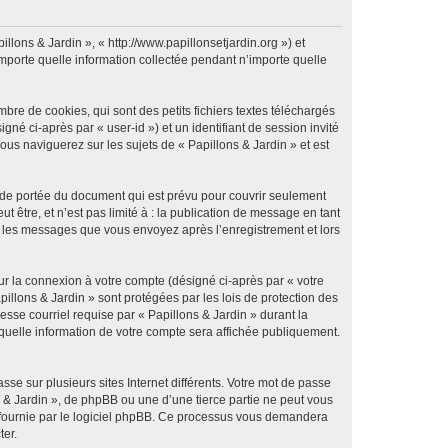
illons & Jardin », « http://www.papillonsetjardin.org ») et
importe quelle information collectée pendant n’importe quelle
re de cookies, qui sont des petits fichiers textes téléchargés
gné ci-après par « user-id ») et un identifiant de session invité
us naviguerez sur les sujets de « Papillons & Jardin » et est
 de portée du document qui est prévu pour couvrir seulement
être, et n’est pas limité à : la publication de message en tant
 et les messages que vous envoyez après l’enregistrement et lors
ur la connexion à votre compte (désigné ci-après par « votre
pillons & Jardin » sont protégées par les lois de protection des
sse courriel requise par « Papillons & Jardin » durant la
r quelle information de votre compte sera affichée publiquement.
se sur plusieurs sites Internet différents. Votre mot de passe
 & Jardin », de phpBB ou une d’une tierce partie ne peut vous
» fournie par le logiciel phpBB. Ce processus vous demandera
ter.