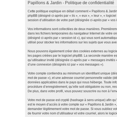
Papillons & Jardin - Politique de confidentialité
Cette politique explique en détail comment « Papillons & Jardin »
phpBB (désigné ci-après par « ils », « eux », « leur », « logic
session d’utilisation de votre part (désignée ci-après par « vos 
Vos informations sont collectées de deux manières. Premièrement
dans les fichiers temporaires du navigateur Internet de votre ord
(désigné ci-après par « session-id »), qui vous sont automatiqu
utilisé pour stocker les informations sur les sujets que vous ave
Nous pouvons également créer des cookies externes au logiciel
les pages créées par le logiciel phpBB. La seconde manière est 
qu’utilisateur invité (désignée ci-après par « messages invités
d’une connexion (désignés ici par « vos messages »).
Votre compte contiendra au minimum un identifiant unique (dési
mot de passe »), et une adresse courriel personnelle valide (dé
données applicables dans le pays qui nous héberge. Toute infor
procédure d’enregistrement, qu’elle soit obligatoire ou non, re
De plus, dans votre profil, vous pouvez souscrire ou non à l’en
Votre mot de passe est crypté (hashage à sens unique) afin qu’i
est le moyen d’accès à votre compte sur « Papillons & Jardin »
demander légitimement votre mot de passe. Si vous oubliez vot
de fournir votre nom d’utilisateur et votre courriel, alors le 