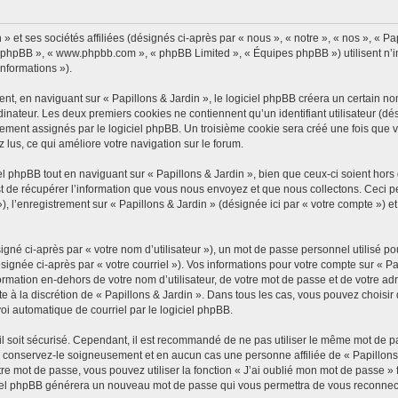
 et ses sociétés affiliées (désignés ci-après par « nous », « notre », « nos », « Pap
iel phpBB », « www.phpbb.com », « phpBB Limited », « Équipes phpBB ») utilisent n’
informations »).
, en naviguant sur « Papillons & Jardin », le logiciel phpBB créera un certain nomb
inateur. Les deux premiers cookies ne contiennent qu’un identifiant utilisateur (dési
ement assignés par le logiciel phpBB. Un troisième cookie sera créé une fois que vo
z lus, ce qui améliore votre navigation sur le forum.
 phpBB tout en naviguant sur « Papillons & Jardin », bien que ceux-ci soient hors
de récupérer l’information que vous nous envoyez et que nous collectons. Ceci peut 
 »), l’enregistrement sur « Papillons & Jardin » (désignée ici par « votre compte »)
gné ci-après par « votre nom d’utilisateur »), un mot de passe personnel utilisé po
signée ci-après par « votre courriel »). Vos informations pour votre compte sur « Pa
mation en-dehors de votre nom d’utilisateur, de votre mot de passe et de votre adre
ste à la discrétion de « Papillons & Jardin ». Dans tous les cas, vous pouvez choisi
voi automatique de courriel par le logiciel phpBB.
l soit sécurisé. Cependant, il est recommandé de ne pas utiliser le même mot de pas
, conservez-le soigneusement et en aucun cas une personne affiliée de « Papillons
re mot de passe, vous pouvez utiliser la fonction « J’ai oublié mon mot de passe 
logiciel phpBB générera un nouveau mot de passe qui vous permettra de vous reconnec