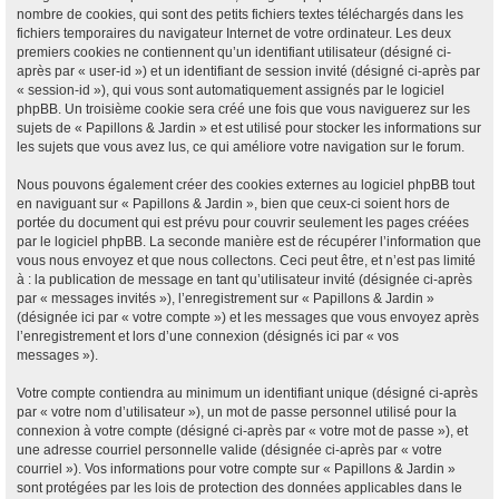
nombre de cookies, qui sont des petits fichiers textes téléchargés dans les
fichiers temporaires du navigateur Internet de votre ordinateur. Les deux
premiers cookies ne contiennent qu’un identifiant utilisateur (désigné ci-
après par « user-id ») et un identifiant de session invité (désigné ci-après par
« session-id »), qui vous sont automatiquement assignés par le logiciel
phpBB. Un troisième cookie sera créé une fois que vous naviguerez sur les
sujets de « Papillons & Jardin » et est utilisé pour stocker les informations sur
les sujets que vous avez lus, ce qui améliore votre navigation sur le forum.
Nous pouvons également créer des cookies externes au logiciel phpBB tout
en naviguant sur « Papillons & Jardin », bien que ceux-ci soient hors de
portée du document qui est prévu pour couvrir seulement les pages créées
par le logiciel phpBB. La seconde manière est de récupérer l’information que
vous nous envoyez et que nous collectons. Ceci peut être, et n’est pas limité
à : la publication de message en tant qu’utilisateur invité (désignée ci-après
par « messages invités »), l’enregistrement sur « Papillons & Jardin »
(désignée ici par « votre compte ») et les messages que vous envoyez après
l’enregistrement et lors d’une connexion (désignés ici par « vos
messages »).
Votre compte contiendra au minimum un identifiant unique (désigné ci-après
par « votre nom d’utilisateur »), un mot de passe personnel utilisé pour la
connexion à votre compte (désigné ci-après par « votre mot de passe »), et
une adresse courriel personnelle valide (désignée ci-après par « votre
courriel »). Vos informations pour votre compte sur « Papillons & Jardin »
sont protégées par les lois de protection des données applicables dans le