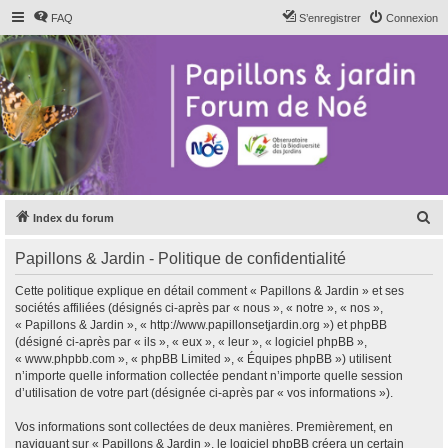
FAQ
S’enregistrer
Connexion
R
Index du forum
e
Papillons & Jardin - Politique de confidentialité
c
h
Cette politique explique en détail comment « Papillons & Jardin » et ses
sociétés affiliées (désignés ci-après par « nous », « notre », « nos »,
e
« Papillons & Jardin », « http://www.papillonsetjardin.org ») et phpBB
r
(désigné ci-après par « ils », « eux », « leur », « logiciel phpBB »,
« www.phpbb.com », « phpBB Limited », « Équipes phpBB ») utilisent
c
n’importe quelle information collectée pendant n’importe quelle session
h
d’utilisation de votre part (désignée ci-après par « vos informations »).
e
Vos informations sont collectées de deux manières. Premièrement, en
r
naviguant sur « Papillons & Jardin », le logiciel phpBB créera un certain