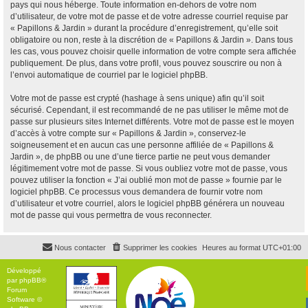
pays qui nous héberge. Toute information en-dehors de votre nom
d’utilisateur, de votre mot de passe et de votre adresse courriel requise par
« Papillons & Jardin » durant la procédure d’enregistrement, qu’elle soit
obligatoire ou non, reste à la discrétion de « Papillons & Jardin ». Dans tous
les cas, vous pouvez choisir quelle information de votre compte sera affichée
publiquement. De plus, dans votre profil, vous pouvez souscrire ou non à
l’envoi automatique de courriel par le logiciel phpBB.
Votre mot de passe est crypté (hashage à sens unique) afin qu’il soit
sécurisé. Cependant, il est recommandé de ne pas utiliser le même mot de
passe sur plusieurs sites Internet différents. Votre mot de passe est le moyen
d’accès à votre compte sur « Papillons & Jardin », conservez-le
soigneusement et en aucun cas une personne affiliée de « Papillons &
Jardin », de phpBB ou une d’une tierce partie ne peut vous demander
légitimement votre mot de passe. Si vous oubliez votre mot de passe, vous
pouvez utiliser la fonction « J’ai oublié mon mot de passe » fournie par le
logiciel phpBB. Ce processus vous demandera de fournir votre nom
d’utilisateur et votre courriel, alors le logiciel phpBB générera un nouveau
mot de passe qui vous permettra de vous reconnecter.
Nous contacter
Supprimer les cookies
Heures au format
UTC+01:00
Développé
par
phpBB
®
Forum
Software ©