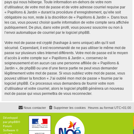
pays qui nous héberge. Toute information en-dehors de votre nom
d’utilisateur, de votre mot de passe et de votre adresse courriel requise par
« Papillons & Jardin » durant la procédure d’enregistrement, qu’elle soit
obligatoire ou non, reste à la discrétion de « Papillons & Jardin ». Dans tous
les cas, vous pouvez choisir quelle information de votre compte sera affichée
publiquement. De plus, dans votre profil, vous pouvez souscrire ou non à
l’envoi automatique de courriel par le logiciel phpBB.
Votre mot de passe est crypté (hashage à sens unique) afin qu’il soit
sécurisé. Cependant, il est recommandé de ne pas utiliser le même mot de
passe sur plusieurs sites Internet différents. Votre mot de passe est le moyen
d’accès à votre compte sur « Papillons & Jardin », conservez-le
soigneusement et en aucun cas une personne affiliée de « Papillons &
Jardin », de phpBB ou une d’une tierce partie ne peut vous demander
légitimement votre mot de passe. Si vous oubliez votre mot de passe, vous
pouvez utiliser la fonction « J’ai oublié mon mot de passe » fournie par le
logiciel phpBB. Ce processus vous demandera de fournir votre nom
d’utilisateur et votre courriel, alors le logiciel phpBB générera un nouveau
mot de passe qui vous permettra de vous reconnecter.
Nous contacter
Supprimer les cookies
Heures au format
UTC+01:00
Développé
par
phpBB
®
Forum
Software ©