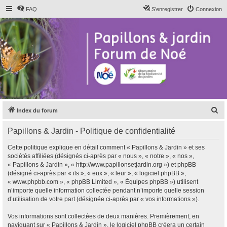
FAQ
S’enregistrer
Connexion
R
Index du forum
e
Papillons & Jardin - Politique de confidentialité
c
h
Cette politique explique en détail comment « Papillons & Jardin » et ses
sociétés affiliées (désignés ci-après par « nous », « notre », « nos »,
e
« Papillons & Jardin », « http://www.papillonsetjardin.org ») et phpBB
r
(désigné ci-après par « ils », « eux », « leur », « logiciel phpBB »,
« www.phpbb.com », « phpBB Limited », « Équipes phpBB ») utilisent
c
n’importe quelle information collectée pendant n’importe quelle session
h
d’utilisation de votre part (désignée ci-après par « vos informations »).
e
Vos informations sont collectées de deux manières. Premièrement, en
r
naviguant sur « Papillons & Jardin », le logiciel phpBB créera un certain