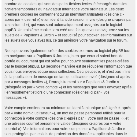
nombre de cookies, qui sont des petits fichiers textes téléchargés dans les
fichiers temporaires du navigateur Internet de votre ordinateur. Les deux
premiers cookies ne contiennent qu’un identifiant utilisateur (désigné ci-
après par « user-id ») et un identifiant de session invité (désigné ci-après par
« session-id »), qui vous sont automatiquement assignés par le logiciel
phpBB. Un troisième cookie sera créé une fois que vous naviguerez sur les
sujets de « Papillons & Jardin » et est utilisé pour stocker les informations sur
les sujets que vous avez lus, ce qui améliore votre navigation sur le forum.
Nous pouvons également créer des cookies externes au logiciel phpBB tout
en naviguant sur « Papillons & Jardin », bien que ceux-ci soient hors de
portée du document qui est prévu pour couvrir seulement les pages créées
par le logiciel phpBB. La seconde manière est de récupérer l’information que
vous nous envoyez et que nous collectons. Ceci peut être, et n’est pas limité
à : la publication de message en tant qu’utilisateur invité (désignée ci-après
par « messages invités »), l’enregistrement sur « Papillons & Jardin »
(désignée ici par « votre compte ») et les messages que vous envoyez après
l’enregistrement et lors d’une connexion (désignés ici par « vos
messages »).
Votre compte contiendra au minimum un identifiant unique (désigné ci-après
par « votre nom d’utilisateur »), un mot de passe personnel utilisé pour la
connexion à votre compte (désigné ci-après par « votre mot de passe »), et
une adresse courriel personnelle valide (désignée ci-après par « votre
courriel »). Vos informations pour votre compte sur « Papillons & Jardin »
sont protégées par les lois de protection des données applicables dans le