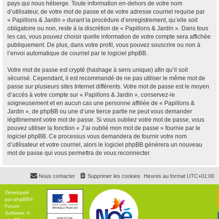
pays qui nous héberge. Toute information en-dehors de votre nom
d’utilisateur, de votre mot de passe et de votre adresse courriel requise par
« Papillons & Jardin » durant la procédure d’enregistrement, qu’elle soit
obligatoire ou non, reste à la discrétion de « Papillons & Jardin ». Dans tous
les cas, vous pouvez choisir quelle information de votre compte sera affichée
publiquement. De plus, dans votre profil, vous pouvez souscrire ou non à
l’envoi automatique de courriel par le logiciel phpBB.
Votre mot de passe est crypté (hashage à sens unique) afin qu’il soit
sécurisé. Cependant, il est recommandé de ne pas utiliser le même mot de
passe sur plusieurs sites Internet différents. Votre mot de passe est le moyen
d’accès à votre compte sur « Papillons & Jardin », conservez-le
soigneusement et en aucun cas une personne affiliée de « Papillons &
Jardin », de phpBB ou une d’une tierce partie ne peut vous demander
légitimement votre mot de passe. Si vous oubliez votre mot de passe, vous
pouvez utiliser la fonction « J’ai oublié mon mot de passe » fournie par le
logiciel phpBB. Ce processus vous demandera de fournir votre nom
d’utilisateur et votre courriel, alors le logiciel phpBB générera un nouveau
mot de passe qui vous permettra de vous reconnecter.
Nous contacter
Supprimer les cookies
Heures au format
UTC+01:00
Développé
par
phpBB
®
Forum
Software ©