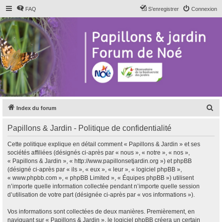
FAQ
S’enregistrer
Connexion
R
Index du forum
e
Papillons & Jardin - Politique de confidentialité
c
h
Cette politique explique en détail comment « Papillons & Jardin » et ses
sociétés affiliées (désignés ci-après par « nous », « notre », « nos »,
e
« Papillons & Jardin », « http://www.papillonsetjardin.org ») et phpBB
r
(désigné ci-après par « ils », « eux », « leur », « logiciel phpBB »,
« www.phpbb.com », « phpBB Limited », « Équipes phpBB ») utilisent
c
n’importe quelle information collectée pendant n’importe quelle session
h
d’utilisation de votre part (désignée ci-après par « vos informations »).
e
Vos informations sont collectées de deux manières. Premièrement, en
r
naviguant sur « Papillons & Jardin », le logiciel phpBB créera un certain