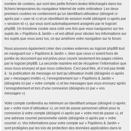
nombre de cookies, qui sont des petits fichiers textes téléchargés dans les
fichiers temporaires du navigateur Internet de votre ordinateur. Les deux
premiers cookies ne contiennent qu’un identifiant utilisateur (désigné ci-
après par « user-id ») et un identifiant de session invité (désigné ci-après par
« session-id »), qui vous sont automatiquement assignés par le logiciel
phpBB. Un troisième cookie sera créé une fois que vous naviguerez sur les
sujets de « Papillons & Jardin » et est utilisé pour stocker les informations sur
les sujets que vous avez lus, ce qui améliore votre navigation sur le forum.
Nous pouvons également créer des cookies externes au logiciel phpBB tout
en naviguant sur « Papillons & Jardin », bien que ceux-ci soient hors de
portée du document qui est prévu pour couvrir seulement les pages créées
par le logiciel phpBB. La seconde manière est de récupérer l’information que
vous nous envoyez et que nous collectons. Ceci peut être, et n’est pas limité
à : la publication de message en tant qu’utilisateur invité (désignée ci-après
par « messages invités »), l’enregistrement sur « Papillons & Jardin »
(désignée ici par « votre compte ») et les messages que vous envoyez après
l’enregistrement et lors d’une connexion (désignés ici par « vos
messages »).
Votre compte contiendra au minimum un identifiant unique (désigné ci-après
par « votre nom d’utilisateur »), un mot de passe personnel utilisé pour la
connexion à votre compte (désigné ci-après par « votre mot de passe »), et
une adresse courriel personnelle valide (désignée ci-après par « votre
courriel »). Vos informations pour votre compte sur « Papillons & Jardin »
sont protégées par les lois de protection des données applicables dans le