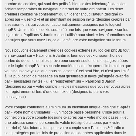
nombre de cookies, qui sont des petits fichiers textes téléchargés dans les
fichiers temporaires du navigateur Internet de votre ordinateur. Les deux
premiers cookies ne contiennent qu’un identifiant utilisateur (désigné ci-
après par « user-id ») et un identifiant de session invité (désigné ci-après par
« session-id »), qui vous sont automatiquement assignés par le logiciel
phpBB. Un troisième cookie sera créé une fois que vous naviguerez sur les
sujets de « Papillons & Jardin » et est utilisé pour stocker les informations sur
les sujets que vous avez lus, ce qui améliore votre navigation sur le forum.
Nous pouvons également créer des cookies externes au logiciel phpBB tout
en naviguant sur « Papillons & Jardin », bien que ceux-ci soient hors de
portée du document qui est prévu pour couvrir seulement les pages créées
par le logiciel phpBB. La seconde manière est de récupérer l’information que
vous nous envoyez et que nous collectons. Ceci peut être, et n’est pas limité
à : la publication de message en tant qu’utilisateur invité (désignée ci-après
par « messages invités »), l’enregistrement sur « Papillons & Jardin »
(désignée ici par « votre compte ») et les messages que vous envoyez après
l’enregistrement et lors d’une connexion (désignés ici par « vos
messages »).
Votre compte contiendra au minimum un identifiant unique (désigné ci-après
par « votre nom d’utilisateur »), un mot de passe personnel utilisé pour la
connexion à votre compte (désigné ci-après par « votre mot de passe »), et
une adresse courriel personnelle valide (désignée ci-après par « votre
courriel »). Vos informations pour votre compte sur « Papillons & Jardin »
sont protégées par les lois de protection des données applicables dans le