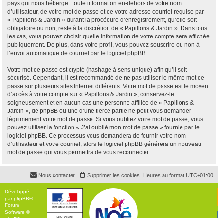
pays qui nous héberge. Toute information en-dehors de votre nom
d’utilisateur, de votre mot de passe et de votre adresse courriel requise par
« Papillons & Jardin » durant la procédure d’enregistrement, qu’elle soit
obligatoire ou non, reste à la discrétion de « Papillons & Jardin ». Dans tous
les cas, vous pouvez choisir quelle information de votre compte sera affichée
publiquement. De plus, dans votre profil, vous pouvez souscrire ou non à
l’envoi automatique de courriel par le logiciel phpBB.
Votre mot de passe est crypté (hashage à sens unique) afin qu’il soit
sécurisé. Cependant, il est recommandé de ne pas utiliser le même mot de
passe sur plusieurs sites Internet différents. Votre mot de passe est le moyen
d’accès à votre compte sur « Papillons & Jardin », conservez-le
soigneusement et en aucun cas une personne affiliée de « Papillons &
Jardin », de phpBB ou une d’une tierce partie ne peut vous demander
légitimement votre mot de passe. Si vous oubliez votre mot de passe, vous
pouvez utiliser la fonction « J’ai oublié mon mot de passe » fournie par le
logiciel phpBB. Ce processus vous demandera de fournir votre nom
d’utilisateur et votre courriel, alors le logiciel phpBB générera un nouveau
mot de passe qui vous permettra de vous reconnecter.
Nous contacter
Supprimer les cookies
Heures au format
UTC+01:00
Développé
par
phpBB
®
Forum
Software ©