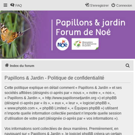
FAQ
S’enregistrer
Connexion
R
Index du forum
e
Papillons & Jardin - Politique de confidentialité
c
h
Cette politique explique en détail comment « Papillons & Jardin » et ses
sociétés affiliées (désignés ci-après par « nous », « notre », « nos »,
e
« Papillons & Jardin », « http://www.papillonsetjardin.org ») et phpBB
r
(désigné ci-après par « ils », « eux », « leur », « logiciel phpBB »,
« www.phpbb.com », « phpBB Limited », « Équipes phpBB ») utilisent
c
n’importe quelle information collectée pendant n’importe quelle session
h
d’utilisation de votre part (désignée ci-après par « vos informations »).
e
Vos informations sont collectées de deux manières. Premièrement, en
r
naviguant sur « Papillons & Jardin », le logiciel phpBB créera un certain