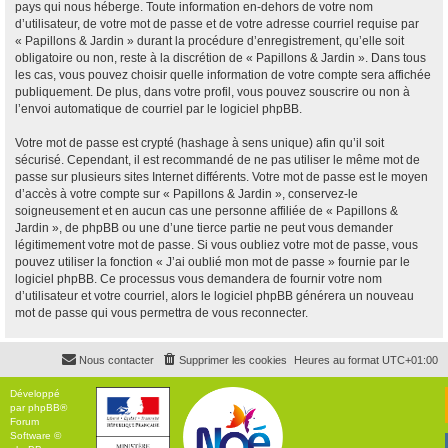
pays qui nous héberge. Toute information en-dehors de votre nom
d’utilisateur, de votre mot de passe et de votre adresse courriel requise par
« Papillons & Jardin » durant la procédure d’enregistrement, qu’elle soit
obligatoire ou non, reste à la discrétion de « Papillons & Jardin ». Dans tous
les cas, vous pouvez choisir quelle information de votre compte sera affichée
publiquement. De plus, dans votre profil, vous pouvez souscrire ou non à
l’envoi automatique de courriel par le logiciel phpBB.
Votre mot de passe est crypté (hashage à sens unique) afin qu’il soit
sécurisé. Cependant, il est recommandé de ne pas utiliser le même mot de
passe sur plusieurs sites Internet différents. Votre mot de passe est le moyen
d’accès à votre compte sur « Papillons & Jardin », conservez-le
soigneusement et en aucun cas une personne affiliée de « Papillons &
Jardin », de phpBB ou une d’une tierce partie ne peut vous demander
légitimement votre mot de passe. Si vous oubliez votre mot de passe, vous
pouvez utiliser la fonction « J’ai oublié mon mot de passe » fournie par le
logiciel phpBB. Ce processus vous demandera de fournir votre nom
d’utilisateur et votre courriel, alors le logiciel phpBB générera un nouveau
mot de passe qui vous permettra de vous reconnecter.
Nous contacter
Supprimer les cookies
Heures au format
UTC+01:00
Développé
par
phpBB
®
Forum
Software ©