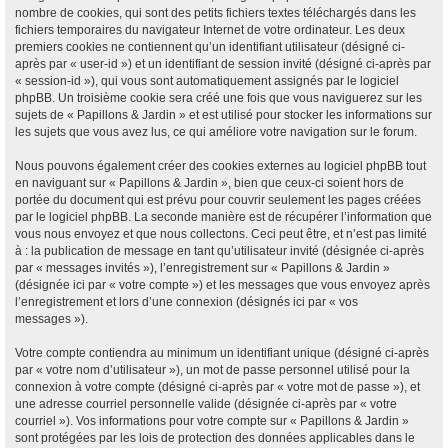
nombre de cookies, qui sont des petits fichiers textes téléchargés dans les
fichiers temporaires du navigateur Internet de votre ordinateur. Les deux
premiers cookies ne contiennent qu’un identifiant utilisateur (désigné ci-
après par « user-id ») et un identifiant de session invité (désigné ci-après par
« session-id »), qui vous sont automatiquement assignés par le logiciel
phpBB. Un troisième cookie sera créé une fois que vous naviguerez sur les
sujets de « Papillons & Jardin » et est utilisé pour stocker les informations sur
les sujets que vous avez lus, ce qui améliore votre navigation sur le forum.
Nous pouvons également créer des cookies externes au logiciel phpBB tout
en naviguant sur « Papillons & Jardin », bien que ceux-ci soient hors de
portée du document qui est prévu pour couvrir seulement les pages créées
par le logiciel phpBB. La seconde manière est de récupérer l’information que
vous nous envoyez et que nous collectons. Ceci peut être, et n’est pas limité
à : la publication de message en tant qu’utilisateur invité (désignée ci-après
par « messages invités »), l’enregistrement sur « Papillons & Jardin »
(désignée ici par « votre compte ») et les messages que vous envoyez après
l’enregistrement et lors d’une connexion (désignés ici par « vos
messages »).
Votre compte contiendra au minimum un identifiant unique (désigné ci-après
par « votre nom d’utilisateur »), un mot de passe personnel utilisé pour la
connexion à votre compte (désigné ci-après par « votre mot de passe »), et
une adresse courriel personnelle valide (désignée ci-après par « votre
courriel »). Vos informations pour votre compte sur « Papillons & Jardin »
sont protégées par les lois de protection des données applicables dans le