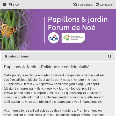
FAQ
S’enregistrer
Connexion
R
Index du forum
e
Papillons & Jardin - Politique de confidentialité
c
h
Cette politique explique en détail comment « Papillons & Jardin » et ses
sociétés affiliées (désignés ci-après par « nous », « notre », « nos »,
e
« Papillons & Jardin », « http://www.papillonsetjardin.org ») et phpBB
r
(désigné ci-après par « ils », « eux », « leur », « logiciel phpBB »,
« www.phpbb.com », « phpBB Limited », « Équipes phpBB ») utilisent
c
n’importe quelle information collectée pendant n’importe quelle session
h
d’utilisation de votre part (désignée ci-après par « vos informations »).
e
Vos informations sont collectées de deux manières. Premièrement, en
r
naviguant sur « Papillons & Jardin », le logiciel phpBB créera un certain