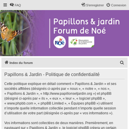
FAQ
S’enregistrer
Connexion
R
Index du forum
e
Papillons & Jardin - Politique de confidentialité
c
h
Cette politique explique en détail comment « Papillons & Jardin » et ses
sociétés affiliées (désignés ci-après par « nous », « notre », « nos »,
e
« Papillons & Jardin », « http://www.papillonsetjardin.org ») et phpBB
r
(désigné ci-après par « ils », « eux », « leur », « logiciel phpBB »,
« www.phpbb.com », « phpBB Limited », « Équipes phpBB ») utilisent
c
n’importe quelle information collectée pendant n’importe quelle session
h
d’utilisation de votre part (désignée ci-après par « vos informations »).
e
Vos informations sont collectées de deux manières. Premièrement, en
r
naviguant sur « Papillons & Jardin », le logiciel phpBB créera un certain