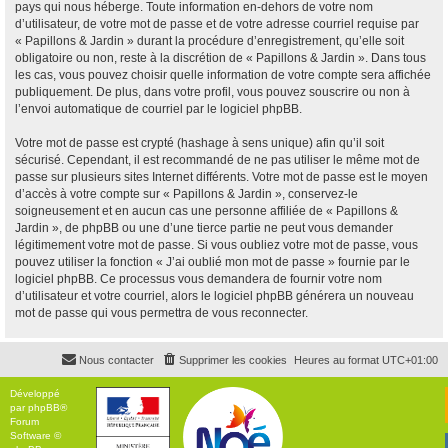
pays qui nous héberge. Toute information en-dehors de votre nom
d’utilisateur, de votre mot de passe et de votre adresse courriel requise par
« Papillons & Jardin » durant la procédure d’enregistrement, qu’elle soit
obligatoire ou non, reste à la discrétion de « Papillons & Jardin ». Dans tous
les cas, vous pouvez choisir quelle information de votre compte sera affichée
publiquement. De plus, dans votre profil, vous pouvez souscrire ou non à
l’envoi automatique de courriel par le logiciel phpBB.
Votre mot de passe est crypté (hashage à sens unique) afin qu’il soit
sécurisé. Cependant, il est recommandé de ne pas utiliser le même mot de
passe sur plusieurs sites Internet différents. Votre mot de passe est le moyen
d’accès à votre compte sur « Papillons & Jardin », conservez-le
soigneusement et en aucun cas une personne affiliée de « Papillons &
Jardin », de phpBB ou une d’une tierce partie ne peut vous demander
légitimement votre mot de passe. Si vous oubliez votre mot de passe, vous
pouvez utiliser la fonction « J’ai oublié mon mot de passe » fournie par le
logiciel phpBB. Ce processus vous demandera de fournir votre nom
d’utilisateur et votre courriel, alors le logiciel phpBB générera un nouveau
mot de passe qui vous permettra de vous reconnecter.
Nous contacter
Supprimer les cookies
Heures au format
UTC+01:00
Développé
par
phpBB
®
Forum
Software ©