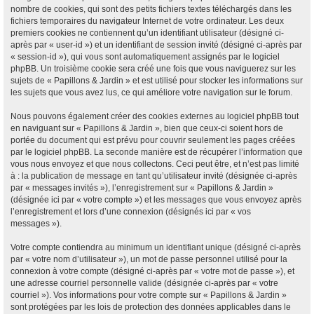
nombre de cookies, qui sont des petits fichiers textes téléchargés dans les
fichiers temporaires du navigateur Internet de votre ordinateur. Les deux
premiers cookies ne contiennent qu’un identifiant utilisateur (désigné ci-
après par « user-id ») et un identifiant de session invité (désigné ci-après par
« session-id »), qui vous sont automatiquement assignés par le logiciel
phpBB. Un troisième cookie sera créé une fois que vous naviguerez sur les
sujets de « Papillons & Jardin » et est utilisé pour stocker les informations sur
les sujets que vous avez lus, ce qui améliore votre navigation sur le forum.
Nous pouvons également créer des cookies externes au logiciel phpBB tout
en naviguant sur « Papillons & Jardin », bien que ceux-ci soient hors de
portée du document qui est prévu pour couvrir seulement les pages créées
par le logiciel phpBB. La seconde manière est de récupérer l’information que
vous nous envoyez et que nous collectons. Ceci peut être, et n’est pas limité
à : la publication de message en tant qu’utilisateur invité (désignée ci-après
par « messages invités »), l’enregistrement sur « Papillons & Jardin »
(désignée ici par « votre compte ») et les messages que vous envoyez après
l’enregistrement et lors d’une connexion (désignés ici par « vos
messages »).
Votre compte contiendra au minimum un identifiant unique (désigné ci-après
par « votre nom d’utilisateur »), un mot de passe personnel utilisé pour la
connexion à votre compte (désigné ci-après par « votre mot de passe »), et
une adresse courriel personnelle valide (désignée ci-après par « votre
courriel »). Vos informations pour votre compte sur « Papillons & Jardin »
sont protégées par les lois de protection des données applicables dans le