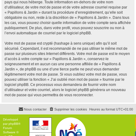
pays qui nous héberge. Toute information en-dehors de votre nom
d’utilisateur, de votre mot de passe et de votre adresse courriel requise par
« Papillons & Jardin » durant la procédure d’enregistrement, qu’elle soit
obligatoire ou non, reste à la discrétion de « Papillons & Jardin ». Dans tous
les cas, vous pouvez choisir quelle information de votre compte sera affichée
publiquement. De plus, dans votre profil, vous pouvez souscrire ou non à
l’envoi automatique de courriel par le logiciel phpBB.
Votre mot de passe est crypté (hashage à sens unique) afin qu’il soit
sécurisé. Cependant, il est recommandé de ne pas utiliser le même mot de
passe sur plusieurs sites Internet différents. Votre mot de passe est le moyen
d’accès à votre compte sur « Papillons & Jardin », conservez-le
soigneusement et en aucun cas une personne affiliée de « Papillons &
Jardin », de phpBB ou une d’une tierce partie ne peut vous demander
légitimement votre mot de passe. Si vous oubliez votre mot de passe, vous
pouvez utiliser la fonction « J’ai oublié mon mot de passe » fournie par le
logiciel phpBB. Ce processus vous demandera de fournir votre nom
d’utilisateur et votre courriel, alors le logiciel phpBB générera un nouveau
mot de passe qui vous permettra de vous reconnecter.
Nous contacter
Supprimer les cookies
Heures au format
UTC+01:00
Développé
par
phpBB
®
Forum
Software ©