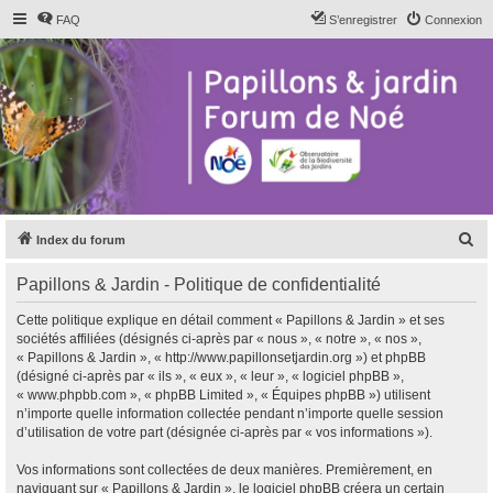
FAQ
S’enregistrer
Connexion
R
Index du forum
e
Papillons & Jardin - Politique de confidentialité
c
h
Cette politique explique en détail comment « Papillons & Jardin » et ses
sociétés affiliées (désignés ci-après par « nous », « notre », « nos »,
e
« Papillons & Jardin », « http://www.papillonsetjardin.org ») et phpBB
r
(désigné ci-après par « ils », « eux », « leur », « logiciel phpBB »,
« www.phpbb.com », « phpBB Limited », « Équipes phpBB ») utilisent
c
n’importe quelle information collectée pendant n’importe quelle session
h
d’utilisation de votre part (désignée ci-après par « vos informations »).
e
Vos informations sont collectées de deux manières. Premièrement, en
r
naviguant sur « Papillons & Jardin », le logiciel phpBB créera un certain