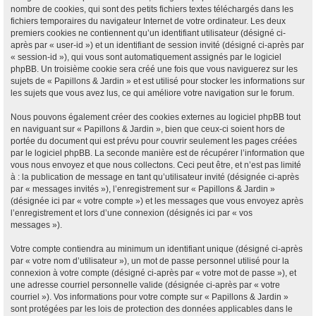
nombre de cookies, qui sont des petits fichiers textes téléchargés dans les
fichiers temporaires du navigateur Internet de votre ordinateur. Les deux
premiers cookies ne contiennent qu’un identifiant utilisateur (désigné ci-
après par « user-id ») et un identifiant de session invité (désigné ci-après par
« session-id »), qui vous sont automatiquement assignés par le logiciel
phpBB. Un troisième cookie sera créé une fois que vous naviguerez sur les
sujets de « Papillons & Jardin » et est utilisé pour stocker les informations sur
les sujets que vous avez lus, ce qui améliore votre navigation sur le forum.
Nous pouvons également créer des cookies externes au logiciel phpBB tout
en naviguant sur « Papillons & Jardin », bien que ceux-ci soient hors de
portée du document qui est prévu pour couvrir seulement les pages créées
par le logiciel phpBB. La seconde manière est de récupérer l’information que
vous nous envoyez et que nous collectons. Ceci peut être, et n’est pas limité
à : la publication de message en tant qu’utilisateur invité (désignée ci-après
par « messages invités »), l’enregistrement sur « Papillons & Jardin »
(désignée ici par « votre compte ») et les messages que vous envoyez après
l’enregistrement et lors d’une connexion (désignés ici par « vos
messages »).
Votre compte contiendra au minimum un identifiant unique (désigné ci-après
par « votre nom d’utilisateur »), un mot de passe personnel utilisé pour la
connexion à votre compte (désigné ci-après par « votre mot de passe »), et
une adresse courriel personnelle valide (désignée ci-après par « votre
courriel »). Vos informations pour votre compte sur « Papillons & Jardin »
sont protégées par les lois de protection des données applicables dans le