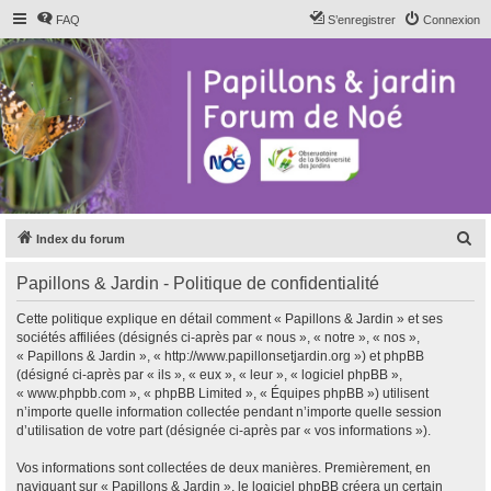
FAQ
S’enregistrer
Connexion
R
Index du forum
e
Papillons & Jardin - Politique de confidentialité
c
h
Cette politique explique en détail comment « Papillons & Jardin » et ses
sociétés affiliées (désignés ci-après par « nous », « notre », « nos »,
e
« Papillons & Jardin », « http://www.papillonsetjardin.org ») et phpBB
r
(désigné ci-après par « ils », « eux », « leur », « logiciel phpBB »,
« www.phpbb.com », « phpBB Limited », « Équipes phpBB ») utilisent
c
n’importe quelle information collectée pendant n’importe quelle session
h
d’utilisation de votre part (désignée ci-après par « vos informations »).
e
Vos informations sont collectées de deux manières. Premièrement, en
r
naviguant sur « Papillons & Jardin », le logiciel phpBB créera un certain