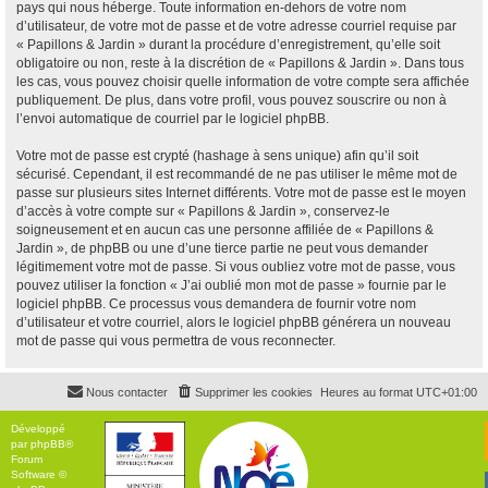
pays qui nous héberge. Toute information en-dehors de votre nom
d’utilisateur, de votre mot de passe et de votre adresse courriel requise par
« Papillons & Jardin » durant la procédure d’enregistrement, qu’elle soit
obligatoire ou non, reste à la discrétion de « Papillons & Jardin ». Dans tous
les cas, vous pouvez choisir quelle information de votre compte sera affichée
publiquement. De plus, dans votre profil, vous pouvez souscrire ou non à
l’envoi automatique de courriel par le logiciel phpBB.
Votre mot de passe est crypté (hashage à sens unique) afin qu’il soit
sécurisé. Cependant, il est recommandé de ne pas utiliser le même mot de
passe sur plusieurs sites Internet différents. Votre mot de passe est le moyen
d’accès à votre compte sur « Papillons & Jardin », conservez-le
soigneusement et en aucun cas une personne affiliée de « Papillons &
Jardin », de phpBB ou une d’une tierce partie ne peut vous demander
légitimement votre mot de passe. Si vous oubliez votre mot de passe, vous
pouvez utiliser la fonction « J’ai oublié mon mot de passe » fournie par le
logiciel phpBB. Ce processus vous demandera de fournir votre nom
d’utilisateur et votre courriel, alors le logiciel phpBB générera un nouveau
mot de passe qui vous permettra de vous reconnecter.
Nous contacter
Supprimer les cookies
Heures au format
UTC+01:00
Développé
par
phpBB
®
Forum
Software ©