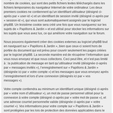
nombre de cookies, qui sont des petits fichiers textes téléchargés dans les
fichiers temporaires du navigateur Internet de votre ordinateur. Les deux
premiers cookies ne contiennent qu’un identifiant utilisateur (désigné ci-
après par « user-id ») et un identifiant de session invité (désigné ci-après par
« session-id »), qui vous sont automatiquement assignés par le logiciel
phpBB. Un troisième cookie sera créé une fois que vous naviguerez sur les
sujets de « Papillons & Jardin » et est utilisé pour stocker les informations sur
les sujets que vous avez lus, ce qui améliore votre navigation sur le forum.
Nous pouvons également créer des cookies externes au logiciel phpBB tout
en naviguant sur « Papillons & Jardin », bien que ceux-ci soient hors de
portée du document qui est prévu pour couvrir seulement les pages créées
par le logiciel phpBB. La seconde manière est de récupérer l’information que
vous nous envoyez et que nous collectons. Ceci peut être, et n’est pas limité
à : la publication de message en tant qu’utilisateur invité (désignée ci-après
par « messages invités »), l’enregistrement sur « Papillons & Jardin »
(désignée ici par « votre compte ») et les messages que vous envoyez après
l’enregistrement et lors d’une connexion (désignés ici par « vos
messages »).
Votre compte contiendra au minimum un identifiant unique (désigné ci-après
par « votre nom d’utilisateur »), un mot de passe personnel utilisé pour la
connexion à votre compte (désigné ci-après par « votre mot de passe »), et
une adresse courriel personnelle valide (désignée ci-après par « votre
courriel »). Vos informations pour votre compte sur « Papillons & Jardin »
sont protégées par les lois de protection des données applicables dans le