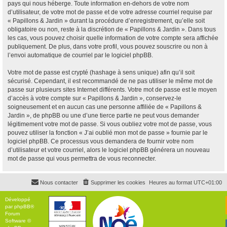
pays qui nous héberge. Toute information en-dehors de votre nom
d’utilisateur, de votre mot de passe et de votre adresse courriel requise par
« Papillons & Jardin » durant la procédure d’enregistrement, qu’elle soit
obligatoire ou non, reste à la discrétion de « Papillons & Jardin ». Dans tous
les cas, vous pouvez choisir quelle information de votre compte sera affichée
publiquement. De plus, dans votre profil, vous pouvez souscrire ou non à
l’envoi automatique de courriel par le logiciel phpBB.
Votre mot de passe est crypté (hashage à sens unique) afin qu’il soit
sécurisé. Cependant, il est recommandé de ne pas utiliser le même mot de
passe sur plusieurs sites Internet différents. Votre mot de passe est le moyen
d’accès à votre compte sur « Papillons & Jardin », conservez-le
soigneusement et en aucun cas une personne affiliée de « Papillons &
Jardin », de phpBB ou une d’une tierce partie ne peut vous demander
légitimement votre mot de passe. Si vous oubliez votre mot de passe, vous
pouvez utiliser la fonction « J’ai oublié mon mot de passe » fournie par le
logiciel phpBB. Ce processus vous demandera de fournir votre nom
d’utilisateur et votre courriel, alors le logiciel phpBB générera un nouveau
mot de passe qui vous permettra de vous reconnecter.
Nous contacter
Supprimer les cookies
Heures au format
UTC+01:00
Développé
par
phpBB
®
Forum
Software ©