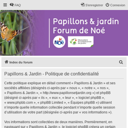
FAQ
S’enregistrer
Connexion
R
Index du forum
e
Papillons & Jardin - Politique de confidentialité
c
h
Cette politique explique en détail comment « Papillons & Jardin » et ses
sociétés affiliées (désignés ci-après par « nous », « notre », « nos »,
e
« Papillons & Jardin », « http://www.papillonsetjardin.org ») et phpBB
r
(désigné ci-après par « ils », « eux », « leur », « logiciel phpBB »,
« www.phpbb.com », « phpBB Limited », « Équipes phpBB ») utilisent
c
n’importe quelle information collectée pendant n’importe quelle session
h
d’utilisation de votre part (désignée ci-après par « vos informations »).
e
Vos informations sont collectées de deux manières. Premièrement, en
r
naviguant sur « Papillons & Jardin », le logiciel phpBB créera un certain