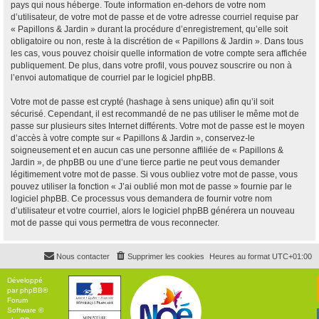
pays qui nous héberge. Toute information en-dehors de votre nom
d’utilisateur, de votre mot de passe et de votre adresse courriel requise par
« Papillons & Jardin » durant la procédure d’enregistrement, qu’elle soit
obligatoire ou non, reste à la discrétion de « Papillons & Jardin ». Dans tous
les cas, vous pouvez choisir quelle information de votre compte sera affichée
publiquement. De plus, dans votre profil, vous pouvez souscrire ou non à
l’envoi automatique de courriel par le logiciel phpBB.
Votre mot de passe est crypté (hashage à sens unique) afin qu’il soit
sécurisé. Cependant, il est recommandé de ne pas utiliser le même mot de
passe sur plusieurs sites Internet différents. Votre mot de passe est le moyen
d’accès à votre compte sur « Papillons & Jardin », conservez-le
soigneusement et en aucun cas une personne affiliée de « Papillons &
Jardin », de phpBB ou une d’une tierce partie ne peut vous demander
légitimement votre mot de passe. Si vous oubliez votre mot de passe, vous
pouvez utiliser la fonction « J’ai oublié mon mot de passe » fournie par le
logiciel phpBB. Ce processus vous demandera de fournir votre nom
d’utilisateur et votre courriel, alors le logiciel phpBB générera un nouveau
mot de passe qui vous permettra de vous reconnecter.
Nous contacter
Supprimer les cookies
Heures au format
UTC+01:00
Développé
par
phpBB
®
Forum
Software ©