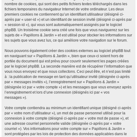
nombre de cookies, qui sont des petits fichiers textes téléchargés dans les
fichiers temporaires du navigateur Internet de votre ordinateur. Les deux
premiers cookies ne contiennent qu’un identifiant utilisateur (désigné ci-
après par « user-id ») et un identifiant de session invité (désigné ci-après par
« session-id »), qui vous sont automatiquement assignés par le logiciel
phpBB. Un troisième cookie sera créé une fois que vous naviguerez sur les
sujets de « Papillons & Jardin » et est utilisé pour stocker les informations sur
les sujets que vous avez lus, ce qui améliore votre navigation sur le forum.
Nous pouvons également créer des cookies externes au logiciel phpBB tout
en naviguant sur « Papillons & Jardin », bien que ceux-ci soient hors de
portée du document qui est prévu pour couvrir seulement les pages créées
par le logiciel phpBB. La seconde manière est de récupérer l’information que
vous nous envoyez et que nous collectons. Ceci peut être, et n’est pas limité
à : la publication de message en tant qu’utilisateur invité (désignée ci-après
par « messages invités »), l’enregistrement sur « Papillons & Jardin »
(désignée ici par « votre compte ») et les messages que vous envoyez après
l’enregistrement et lors d’une connexion (désignés ici par « vos
messages »).
Votre compte contiendra au minimum un identifiant unique (désigné ci-après
par « votre nom d’utilisateur »), un mot de passe personnel utilisé pour la
connexion à votre compte (désigné ci-après par « votre mot de passe »), et
une adresse courriel personnelle valide (désignée ci-après par « votre
courriel »). Vos informations pour votre compte sur « Papillons & Jardin »
sont protégées par les lois de protection des données applicables dans le