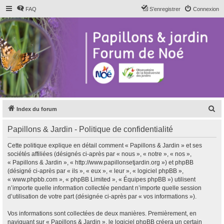
FAQ
S’enregistrer
Connexion
R
Index du forum
e
Papillons & Jardin - Politique de confidentialité
c
h
Cette politique explique en détail comment « Papillons & Jardin » et ses
sociétés affiliées (désignés ci-après par « nous », « notre », « nos »,
e
« Papillons & Jardin », « http://www.papillonsetjardin.org ») et phpBB
r
(désigné ci-après par « ils », « eux », « leur », « logiciel phpBB »,
« www.phpbb.com », « phpBB Limited », « Équipes phpBB ») utilisent
c
n’importe quelle information collectée pendant n’importe quelle session
h
d’utilisation de votre part (désignée ci-après par « vos informations »).
e
Vos informations sont collectées de deux manières. Premièrement, en
r
naviguant sur « Papillons & Jardin », le logiciel phpBB créera un certain