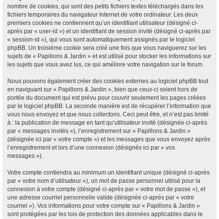
nombre de cookies, qui sont des petits fichiers textes téléchargés dans les
fichiers temporaires du navigateur Internet de votre ordinateur. Les deux
premiers cookies ne contiennent qu’un identifiant utilisateur (désigné ci-
après par « user-id ») et un identifiant de session invité (désigné ci-après par
« session-id »), qui vous sont automatiquement assignés par le logiciel
phpBB. Un troisième cookie sera créé une fois que vous naviguerez sur les
sujets de « Papillons & Jardin » et est utilisé pour stocker les informations sur
les sujets que vous avez lus, ce qui améliore votre navigation sur le forum.
Nous pouvons également créer des cookies externes au logiciel phpBB tout
en naviguant sur « Papillons & Jardin », bien que ceux-ci soient hors de
portée du document qui est prévu pour couvrir seulement les pages créées
par le logiciel phpBB. La seconde manière est de récupérer l’information que
vous nous envoyez et que nous collectons. Ceci peut être, et n’est pas limité
à : la publication de message en tant qu’utilisateur invité (désignée ci-après
par « messages invités »), l’enregistrement sur « Papillons & Jardin »
(désignée ici par « votre compte ») et les messages que vous envoyez après
l’enregistrement et lors d’une connexion (désignés ici par « vos
messages »).
Votre compte contiendra au minimum un identifiant unique (désigné ci-après
par « votre nom d’utilisateur »), un mot de passe personnel utilisé pour la
connexion à votre compte (désigné ci-après par « votre mot de passe »), et
une adresse courriel personnelle valide (désignée ci-après par « votre
courriel »). Vos informations pour votre compte sur « Papillons & Jardin »
sont protégées par les lois de protection des données applicables dans le