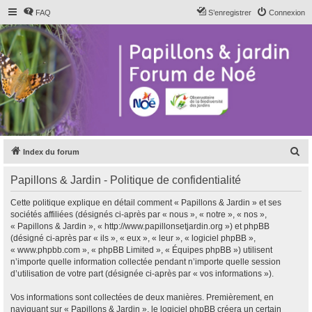
FAQ
S’enregistrer
Connexion
R
Index du forum
e
Papillons & Jardin - Politique de confidentialité
c
h
Cette politique explique en détail comment « Papillons & Jardin » et ses
sociétés affiliées (désignés ci-après par « nous », « notre », « nos »,
e
« Papillons & Jardin », « http://www.papillonsetjardin.org ») et phpBB
r
(désigné ci-après par « ils », « eux », « leur », « logiciel phpBB »,
« www.phpbb.com », « phpBB Limited », « Équipes phpBB ») utilisent
c
n’importe quelle information collectée pendant n’importe quelle session
h
d’utilisation de votre part (désignée ci-après par « vos informations »).
e
Vos informations sont collectées de deux manières. Premièrement, en
r
naviguant sur « Papillons & Jardin », le logiciel phpBB créera un certain