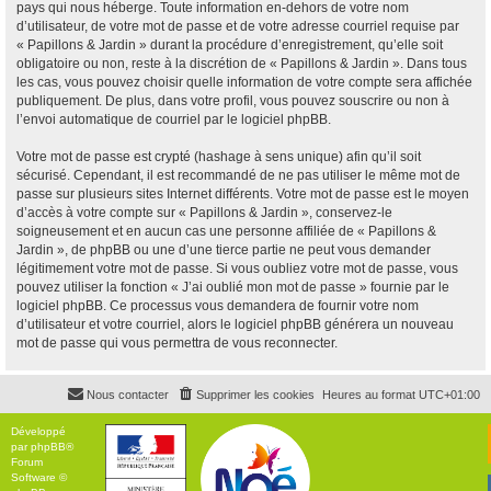
pays qui nous héberge. Toute information en-dehors de votre nom
d’utilisateur, de votre mot de passe et de votre adresse courriel requise par
« Papillons & Jardin » durant la procédure d’enregistrement, qu’elle soit
obligatoire ou non, reste à la discrétion de « Papillons & Jardin ». Dans tous
les cas, vous pouvez choisir quelle information de votre compte sera affichée
publiquement. De plus, dans votre profil, vous pouvez souscrire ou non à
l’envoi automatique de courriel par le logiciel phpBB.
Votre mot de passe est crypté (hashage à sens unique) afin qu’il soit
sécurisé. Cependant, il est recommandé de ne pas utiliser le même mot de
passe sur plusieurs sites Internet différents. Votre mot de passe est le moyen
d’accès à votre compte sur « Papillons & Jardin », conservez-le
soigneusement et en aucun cas une personne affiliée de « Papillons &
Jardin », de phpBB ou une d’une tierce partie ne peut vous demander
légitimement votre mot de passe. Si vous oubliez votre mot de passe, vous
pouvez utiliser la fonction « J’ai oublié mon mot de passe » fournie par le
logiciel phpBB. Ce processus vous demandera de fournir votre nom
d’utilisateur et votre courriel, alors le logiciel phpBB générera un nouveau
mot de passe qui vous permettra de vous reconnecter.
Nous contacter
Supprimer les cookies
Heures au format
UTC+01:00
Développé
par
phpBB
®
Forum
Software ©