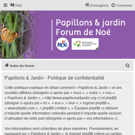
FAQ
S’enregistrer
Connexion
R
Index du forum
e
Papillons & Jardin - Politique de confidentialité
c
h
Cette politique explique en détail comment « Papillons & Jardin » et ses
sociétés affiliées (désignés ci-après par « nous », « notre », « nos »,
e
« Papillons & Jardin », « http://www.papillonsetjardin.org ») et phpBB
r
(désigné ci-après par « ils », « eux », « leur », « logiciel phpBB »,
« www.phpbb.com », « phpBB Limited », « Équipes phpBB ») utilisent
c
n’importe quelle information collectée pendant n’importe quelle session
h
d’utilisation de votre part (désignée ci-après par « vos informations »).
e
Vos informations sont collectées de deux manières. Premièrement, en
r
naviguant sur « Papillons & Jardin », le logiciel phpBB créera un certain