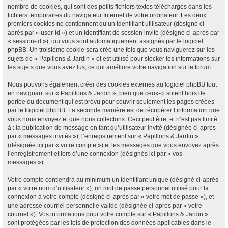
nombre de cookies, qui sont des petits fichiers textes téléchargés dans les
fichiers temporaires du navigateur Internet de votre ordinateur. Les deux
premiers cookies ne contiennent qu’un identifiant utilisateur (désigné ci-
après par « user-id ») et un identifiant de session invité (désigné ci-après par
« session-id »), qui vous sont automatiquement assignés par le logiciel
phpBB. Un troisième cookie sera créé une fois que vous naviguerez sur les
sujets de « Papillons & Jardin » et est utilisé pour stocker les informations sur
les sujets que vous avez lus, ce qui améliore votre navigation sur le forum.
Nous pouvons également créer des cookies externes au logiciel phpBB tout
en naviguant sur « Papillons & Jardin », bien que ceux-ci soient hors de
portée du document qui est prévu pour couvrir seulement les pages créées
par le logiciel phpBB. La seconde manière est de récupérer l’information que
vous nous envoyez et que nous collectons. Ceci peut être, et n’est pas limité
à : la publication de message en tant qu’utilisateur invité (désignée ci-après
par « messages invités »), l’enregistrement sur « Papillons & Jardin »
(désignée ici par « votre compte ») et les messages que vous envoyez après
l’enregistrement et lors d’une connexion (désignés ici par « vos
messages »).
Votre compte contiendra au minimum un identifiant unique (désigné ci-après
par « votre nom d’utilisateur »), un mot de passe personnel utilisé pour la
connexion à votre compte (désigné ci-après par « votre mot de passe »), et
une adresse courriel personnelle valide (désignée ci-après par « votre
courriel »). Vos informations pour votre compte sur « Papillons & Jardin »
sont protégées par les lois de protection des données applicables dans le