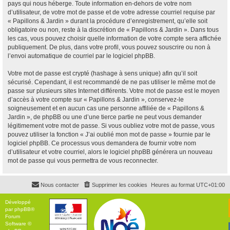
pays qui nous héberge. Toute information en-dehors de votre nom
d’utilisateur, de votre mot de passe et de votre adresse courriel requise par
« Papillons & Jardin » durant la procédure d’enregistrement, qu’elle soit
obligatoire ou non, reste à la discrétion de « Papillons & Jardin ». Dans tous
les cas, vous pouvez choisir quelle information de votre compte sera affichée
publiquement. De plus, dans votre profil, vous pouvez souscrire ou non à
l’envoi automatique de courriel par le logiciel phpBB.
Votre mot de passe est crypté (hashage à sens unique) afin qu’il soit
sécurisé. Cependant, il est recommandé de ne pas utiliser le même mot de
passe sur plusieurs sites Internet différents. Votre mot de passe est le moyen
d’accès à votre compte sur « Papillons & Jardin », conservez-le
soigneusement et en aucun cas une personne affiliée de « Papillons &
Jardin », de phpBB ou une d’une tierce partie ne peut vous demander
légitimement votre mot de passe. Si vous oubliez votre mot de passe, vous
pouvez utiliser la fonction « J’ai oublié mon mot de passe » fournie par le
logiciel phpBB. Ce processus vous demandera de fournir votre nom
d’utilisateur et votre courriel, alors le logiciel phpBB générera un nouveau
mot de passe qui vous permettra de vous reconnecter.
Nous contacter
Supprimer les cookies
Heures au format
UTC+01:00
Développé
par
phpBB
®
Forum
Software ©