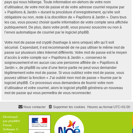
pays qui nous héberge. Toute information en-dehors de votre nom
d’utilisateur, de votre mot de passe et de votre adresse courriel requise par
« Papillons & Jardin » durant la procédure d’enregistrement, qu’elle soit
obligatoire ou non, reste à la discrétion de « Papillons & Jardin ». Dans tous
les cas, vous pouvez choisir quelle information de votre compte sera affichée
publiquement. De plus, dans votre profil, vous pouvez souscrire ou non à
l’envoi automatique de courriel par le logiciel phpBB.
Votre mot de passe est crypté (hashage à sens unique) afin qu’il soit
sécurisé. Cependant, il est recommandé de ne pas utiliser le même mot de
passe sur plusieurs sites Internet différents. Votre mot de passe est le moyen
d’accès à votre compte sur « Papillons & Jardin », conservez-le
soigneusement et en aucun cas une personne affiliée de « Papillons &
Jardin », de phpBB ou une d’une tierce partie ne peut vous demander
légitimement votre mot de passe. Si vous oubliez votre mot de passe, vous
pouvez utiliser la fonction « J’ai oublié mon mot de passe » fournie par le
logiciel phpBB. Ce processus vous demandera de fournir votre nom
d’utilisateur et votre courriel, alors le logiciel phpBB générera un nouveau
mot de passe qui vous permettra de vous reconnecter.
Nous contacter
Supprimer les cookies
Heures au format
UTC+01:00
Développé
par
phpBB
®
Forum
Software ©