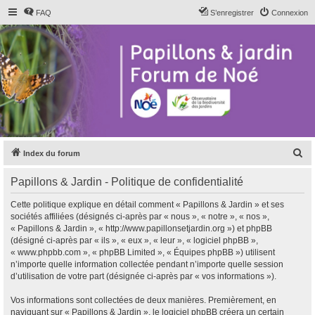
FAQ
S’enregistrer
Connexion
R
Index du forum
e
Papillons & Jardin - Politique de confidentialité
c
h
Cette politique explique en détail comment « Papillons & Jardin » et ses
sociétés affiliées (désignés ci-après par « nous », « notre », « nos »,
e
« Papillons & Jardin », « http://www.papillonsetjardin.org ») et phpBB
r
(désigné ci-après par « ils », « eux », « leur », « logiciel phpBB »,
« www.phpbb.com », « phpBB Limited », « Équipes phpBB ») utilisent
c
n’importe quelle information collectée pendant n’importe quelle session
h
d’utilisation de votre part (désignée ci-après par « vos informations »).
e
Vos informations sont collectées de deux manières. Premièrement, en
r
naviguant sur « Papillons & Jardin », le logiciel phpBB créera un certain