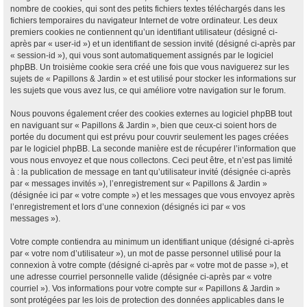
nombre de cookies, qui sont des petits fichiers textes téléchargés dans les
fichiers temporaires du navigateur Internet de votre ordinateur. Les deux
premiers cookies ne contiennent qu’un identifiant utilisateur (désigné ci-
après par « user-id ») et un identifiant de session invité (désigné ci-après par
« session-id »), qui vous sont automatiquement assignés par le logiciel
phpBB. Un troisième cookie sera créé une fois que vous naviguerez sur les
sujets de « Papillons & Jardin » et est utilisé pour stocker les informations sur
les sujets que vous avez lus, ce qui améliore votre navigation sur le forum.
Nous pouvons également créer des cookies externes au logiciel phpBB tout
en naviguant sur « Papillons & Jardin », bien que ceux-ci soient hors de
portée du document qui est prévu pour couvrir seulement les pages créées
par le logiciel phpBB. La seconde manière est de récupérer l’information que
vous nous envoyez et que nous collectons. Ceci peut être, et n’est pas limité
à : la publication de message en tant qu’utilisateur invité (désignée ci-après
par « messages invités »), l’enregistrement sur « Papillons & Jardin »
(désignée ici par « votre compte ») et les messages que vous envoyez après
l’enregistrement et lors d’une connexion (désignés ici par « vos
messages »).
Votre compte contiendra au minimum un identifiant unique (désigné ci-après
par « votre nom d’utilisateur »), un mot de passe personnel utilisé pour la
connexion à votre compte (désigné ci-après par « votre mot de passe »), et
une adresse courriel personnelle valide (désignée ci-après par « votre
courriel »). Vos informations pour votre compte sur « Papillons & Jardin »
sont protégées par les lois de protection des données applicables dans le